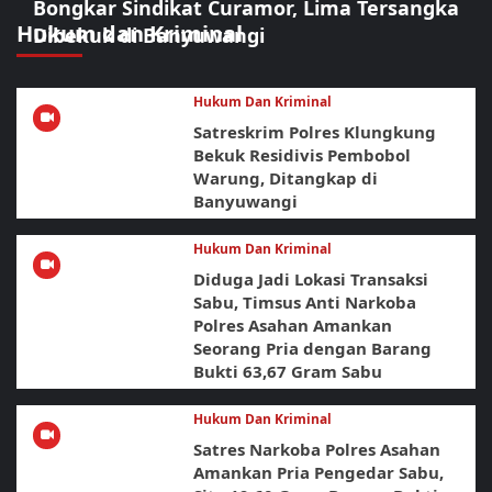
Bongkar Sindikat Curamor, Lima Tersangka
Hukum dan Kriminal
Dibekuk di Banyuwangi
Hukum Dan Kriminal
Satreskrim Polres Klungkung
Bekuk Residivis Pembobol
Warung, Ditangkap di
Banyuwangi
Hukum Dan Kriminal
Diduga Jadi Lokasi Transaksi
Sabu, Timsus Anti Narkoba
Polres Asahan Amankan
Seorang Pria dengan Barang
Bukti 63,67 Gram Sabu
Hukum Dan Kriminal
Satres Narkoba Polres Asahan
Amankan Pria Pengedar Sabu,