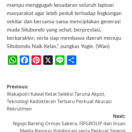
mampu menggugah kesadaran seluruh lapisan
masyarakat agar lebih peduli terhadap lingkungan
sekitar dan bersama-sama menciptakan generasi
muda Situbondo yang sehat, berprestasi,
berkarakter, serta siap membawa daerah menuju
Situbondo Naik Kelas,” pungkas Yogie. (Wan)
WhatsApp
Facebook
Pinterest
X
Line
Share
Post
Previous:
Wakapolri Kawal Ketat Seleksi Taruna Akpol,
navigation
Teknologi Kedokteran Terbaru Perkuat Akurasi
Rekrutmen
Next:
Ngopi Bareng Ormas Sakera, FIFGROUP dan Insan
Media Bangun Kolaborasi serta Perkuat Sinergi