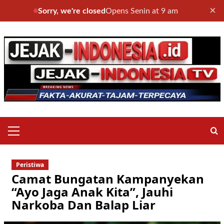
×
Sorry, we're closed
Opens Senin at 9 am
Skip
to
content
Primary
Menu
Peristiwa
Camat Bungatan Kampanyekan
“Ayo Jaga Anak Kita”, Jauhi
Narkoba Dan Balap Liar