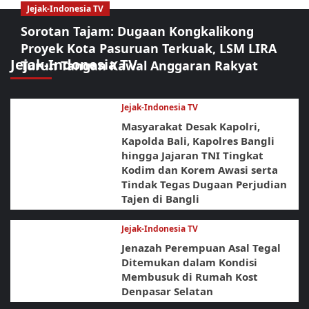
Jejak-Indonesia TV
Sorotan Tajam: Dugaan Kongkalikong
Proyek Kota Pasuruan Terkuak, LSM LIRA
Jejak-Indonesia TV
Turun Tangan Kawal Anggaran Rakyat
Jejak-Indonesia TV
Masyarakat Desak Kapolri,
Kapolda Bali, Kapolres Bangli
hingga Jajaran TNI Tingkat
Kodim dan Korem Awasi serta
Tindak Tegas Dugaan Perjudian
Tajen di Bangli
Jejak-Indonesia TV
Jenazah Perempuan Asal Tegal
Ditemukan dalam Kondisi
Membusuk di Rumah Kost
Denpasar Selatan