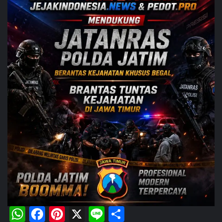
WhatsApp
Facebook
Pinterest
X
Line
Share