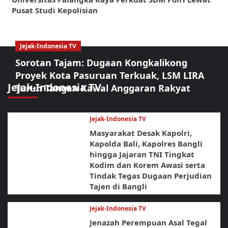
Pusat Studi Kepolisian
Jejak-Indonesia TV
Sorotan Tajam: Dugaan Kongkalikong
Proyek Kota Pasuruan Terkuak, LSM LIRA
Jejak-Indonesia TV
Turun Tangan Kawal Anggaran Rakyat
Jejak-Indonesia TV
Masyarakat Desak Kapolri,
Kapolda Bali, Kapolres Bangli
hingga Jajaran TNI Tingkat
Kodim dan Korem Awasi serta
Tindak Tegas Dugaan Perjudian
Tajen di Bangli
Jejak-Indonesia TV
Jenazah Perempuan Asal Tegal