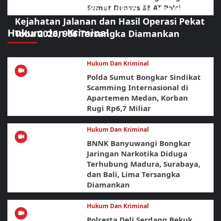
Sumut Densus 88 AT Polri
Polrestabes Medan Ungkap 716 Kasus
Kejahatan Jalanan dan Hasil Operasi Pekat
Hukum dan Kriminal
Toba 2026, 906 Tersangka Diamankan
Hukum Dan Kriminal
Polda Sumut Bongkar Sindikat
Scamming Internasional di
Apartemen Medan, Korban
Rugi Rp6,7 Miliar
Hukum Dan Kriminal
BNNK Banyuwangi Bongkar
Jaringan Narkotika Diduga
Terhubung Madura, Surabaya,
dan Bali, Lima Tersangka
Diamankan
Hukum Dan Kriminal
Polresta Deli Serdang Bekuk