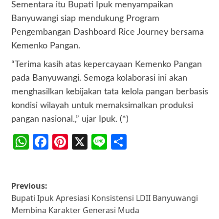
Sementara itu Bupati Ipuk menyampaikan
Banyuwangi siap mendukung Program
Pengembangan Dashboard Rice Journey bersama
Kemenko Pangan.
“Terima kasih atas kepercayaan Kemenko Pangan
pada Banyuwangi. Semoga kolaborasi ini akan
menghasilkan kebijakan tata kelola pangan berbasis
kondisi wilayah untuk memaksimalkan produksi
pangan nasional.,” ujar Ipuk. (*)
WhatsApp
Facebook
Pinterest
X
Line
Share
Post
Previous:
Bupati Ipuk Apresiasi Konsistensi LDII Banyuwangi
navigation
Membina Karakter Generasi Muda