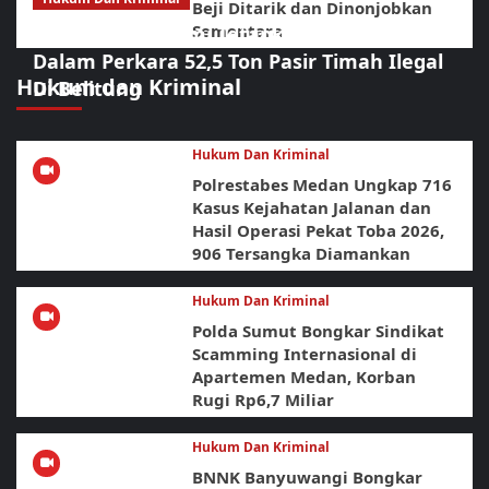
Beji Ditarik dan Dinonjobkan
Sementara
Polda Babel Resmi Tetapkan 4 Tersangka
Dalam Perkara 52,5 Ton Pasir Timah Ilegal
Hukum dan Kriminal
Di Belitung
Hukum Dan Kriminal
Polrestabes Medan Ungkap 716
Kasus Kejahatan Jalanan dan
Hasil Operasi Pekat Toba 2026,
906 Tersangka Diamankan
Hukum Dan Kriminal
Polda Sumut Bongkar Sindikat
Scamming Internasional di
Apartemen Medan, Korban
Rugi Rp6,7 Miliar
Hukum Dan Kriminal
BNNK Banyuwangi Bongkar