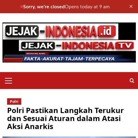
×
Sorry, we're closed
Opens today at 9 am
Skip
to
content
Primary
Menu
Polri
Polri Pastikan Langkah Terukur
dan Sesuai Aturan dalam Atasi
Aksi Anarkis