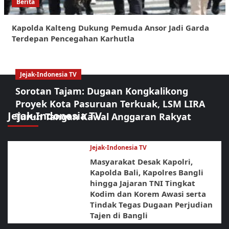
Berita
Kapolda Kalteng Dukung Pemuda Ansor Jadi Garda
Terdepan Pencegahan Karhutla
Jejak-Indonesia TV
Sorotan Tajam: Dugaan Kongkalikong
Proyek Kota Pasuruan Terkuak, LSM LIRA
Jejak-Indonesia TV
Turun Tangan Kawal Anggaran Rakyat
Jejak-Indonesia TV
Masyarakat Desak Kapolri,
Kapolda Bali, Kapolres Bangli
hingga Jajaran TNI Tingkat
Kodim dan Korem Awasi serta
Tindak Tegas Dugaan Perjudian
Tajen di Bangli