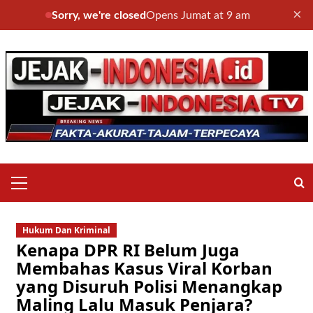
×
Sorry, we're closed
Opens Jumat at 9 am
Skip
to
content
Primary
Menu
Hukum Dan Kriminal
Kenapa DPR RI Belum Juga
Membahas Kasus Viral Korban
yang Disuruh Polisi Menangkap
Maling Lalu Masuk Penjara?