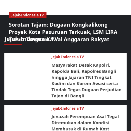
Jejak-Indonesia TV
Sorotan Tajam: Dugaan Kongkalikong
Proyek Kota Pasuruan Terkuak, LSM LIRA
Jejak-Indonesia TV
Turun Tangan Kawal Anggaran Rakyat
Jejak-Indonesia TV
Masyarakat Desak Kapolri,
Kapolda Bali, Kapolres Bangli
hingga Jajaran TNI Tingkat
Kodim dan Korem Awasi serta
Tindak Tegas Dugaan Perjudian
Tajen di Bangli
Jejak-Indonesia TV
Jenazah Perempuan Asal Tegal
Ditemukan dalam Kondisi
Membusuk di Rumah Kost