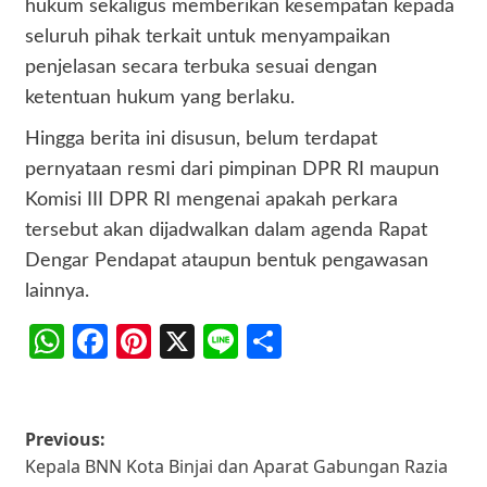
hukum sekaligus memberikan kesempatan kepada
seluruh pihak terkait untuk menyampaikan
penjelasan secara terbuka sesuai dengan
ketentuan hukum yang berlaku.
Hingga berita ini disusun, belum terdapat
pernyataan resmi dari pimpinan DPR RI maupun
Komisi III DPR RI mengenai apakah perkara
tersebut akan dijadwalkan dalam agenda Rapat
Dengar Pendapat ataupun bentuk pengawasan
lainnya.
WhatsApp
Facebook
Pinterest
X
Line
Share
Post
Previous:
Kepala BNN Kota Binjai dan Aparat Gabungan Razia
navigation