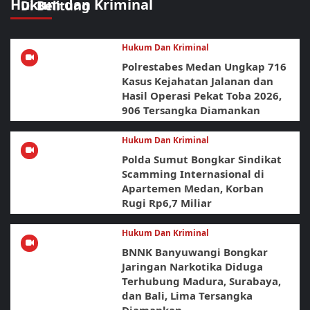
Hukum dan Kriminal
Di Belitung
Hukum Dan Kriminal
Polrestabes Medan Ungkap 716
Kasus Kejahatan Jalanan dan
Hasil Operasi Pekat Toba 2026,
906 Tersangka Diamankan
Hukum Dan Kriminal
Polda Sumut Bongkar Sindikat
Scamming Internasional di
Apartemen Medan, Korban
Rugi Rp6,7 Miliar
Hukum Dan Kriminal
BNNK Banyuwangi Bongkar
Jaringan Narkotika Diduga
Terhubung Madura, Surabaya,
dan Bali, Lima Tersangka