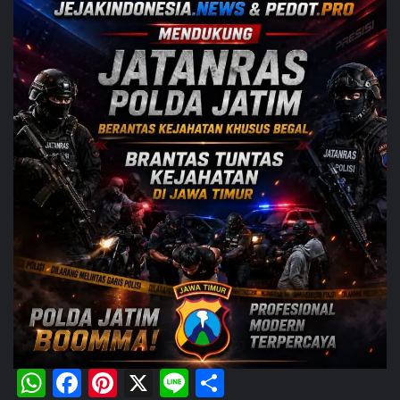
WhatsApp
Facebook
Pinterest
X
Line
Share