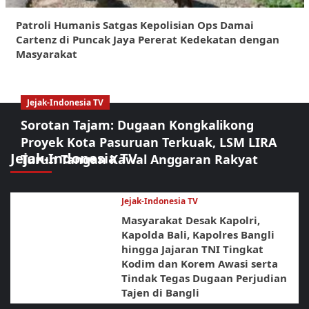
Patroli Humanis Satgas Kepolisian Ops Damai
Cartenz di Puncak Jaya Pererat Kedekatan dengan
Masyarakat
Jejak-Indonesia TV
Sorotan Tajam: Dugaan Kongkalikong
Proyek Kota Pasuruan Terkuak, LSM LIRA
Jejak-Indonesia TV
Turun Tangan Kawal Anggaran Rakyat
Jejak-Indonesia TV
Masyarakat Desak Kapolri,
Kapolda Bali, Kapolres Bangli
hingga Jajaran TNI Tingkat
Kodim dan Korem Awasi serta
Tindak Tegas Dugaan Perjudian
Tajen di Bangli