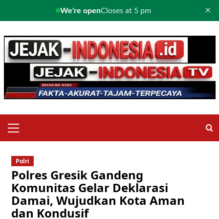
×
We're open
Closes at 5 pm
Skip
to
content
Primary
Menu
Polri
Polres Gresik Gandeng
Komunitas Gelar Deklarasi
Damai, Wujudkan Kota Aman
dan Kondusif