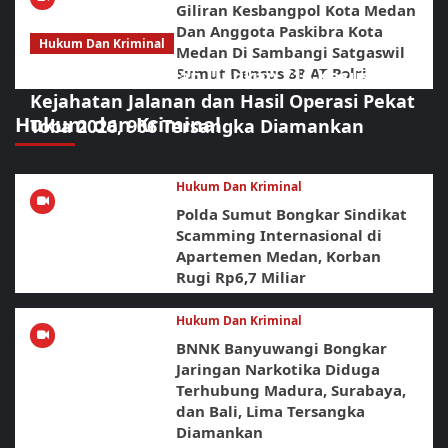
Giliran Kesbangpol Kota Medan
Dan Anggota Paskibra Kota
Hukum Dan Kriminal
Medan Di Sambangi Satgaswil
Sumut Densus 88 AT Polri
Polrestabes Medan Ungkap 716 Kasus
Kejahatan Jalanan dan Hasil Operasi Pekat
Hukum dan Kriminal
Toba 2026, 906 Tersangka Diamankan
Hukum Dan Kriminal
Polda Sumut Bongkar Sindikat
Scamming Internasional di
Apartemen Medan, Korban
Rugi Rp6,7 Miliar
Hukum Dan Kriminal
BNNK Banyuwangi Bongkar
Jaringan Narkotika Diduga
Terhubung Madura, Surabaya,
dan Bali, Lima Tersangka
Diamankan