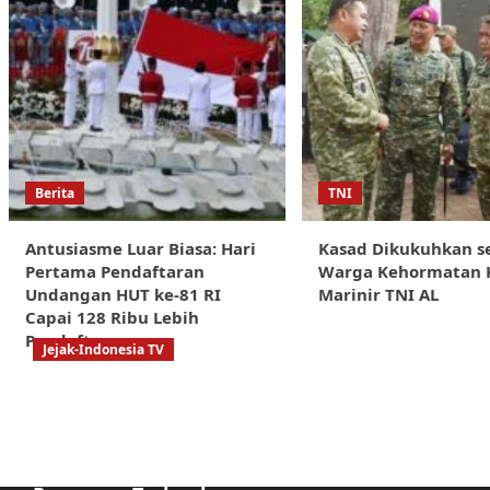
Berita
TNI
Antusiasme Luar Biasa: Hari
Kasad Dikukuhkan s
Pertama Pendaftaran
Warga Kehormatan 
Undangan HUT ke-81 RI
Marinir TNI AL
Capai 128 Ribu Lebih
Pendaftar
Jejak-Indonesia TV
Sorotan Tajam:
Dugaan
Kongkalikong
Proyek Kota