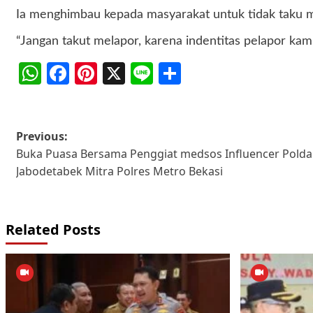
Ia menghimbau kepada masyarakat untuk tidak taku me
“Jangan takut melapor, karena indentitas pelapor kami 
WhatsApp
Facebook
Pinterest
X
Line
Share
Post
Previous:
Buka Puasa Bersama Penggiat medsos Influencer Polda 
navigation
Jabodetabek Mitra Polres Metro Bekasi
Related Posts