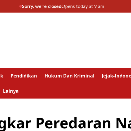
Sorry, we're closed
Opens today at 9 am
ik
Pendidikan
Hukum Dan Kriminal
Jejak-Indone
Lainya
ngkar Peredaran N