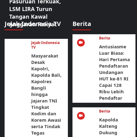
Pasuruan Terkuak,
LSM LIRA Turun
Tangan Kawal
Jejak-Indonesia TV
Berita
Anggaran Rakyat
Berita
Jejak-Indonesia
Antusiasme
TV
Luar Biasa:
Masyarakat
Hari Pertama
Desak
Pendaftaran
Kapolri,
Undangan
Kapolda Bali,
HUT ke-81 RI
Kapolres
Capai 128
Bangli
Ribu Lebih
hingga
Pendaftar
Jajaran TNI
Tingkat
Berita
Kodim dan
Kapolda
Korem Awasi
Kalteng
serta Tindak
Dukung
Tegas