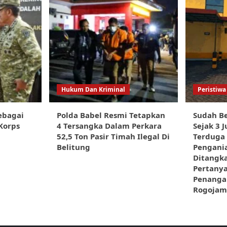
Hukum Dan Kriminal
Peristiwa
ebagai
Polda Babel Resmi Tetapkan
Sudah Be
Korps
4 Tersangka Dalam Perkara
Sejak 3 J
52,5 Ton Pasir Timah Ilegal Di
Terduga
Belitung
Pengani
Ditangka
Pertany
Penangan
Rogojam