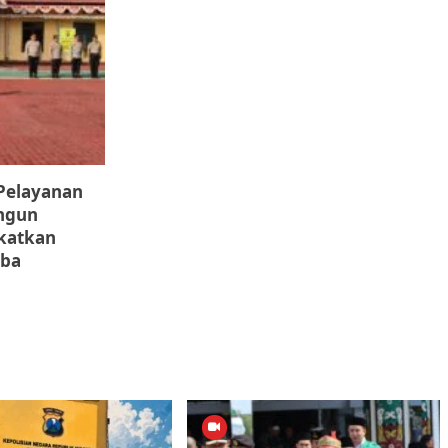
 Pelayanan
ungun
gkatkan
oba