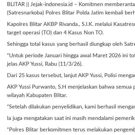
BLITAR || Jejak-indonesia.id – Komitmen memberantas 
(Satresnarkoba) Polres Blitar Polda Jatim kembali b
Kapolres Blitar AKBP Rivanda., S.I.K. melalui Kasatr
target operasi (TO) dan 4 Kasus Non TO.
Sehingga total kasus yang berhasil diungkap oleh Sat
“Untuk periode Januari hingga awal Maret 2026 ini tot
jelas AKP Yussi, Rabu (11/3/26).
Dari 25 kasus tersebut, lanjut AKP Yussi, Polisi men
AKP Yussi Purwanto, S.H menjelaskan bahwa semua pen
wilayah Kabupaten Blitar.
“Setelah dilakukan penyelidikan, kami berhasil menga
Ia juga mengatakan saat ini masih mendalami pemerik
“Polres Blitar berkomitmen terus melakukan pengemb