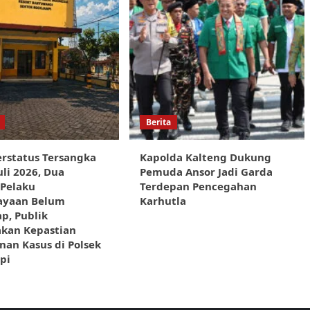
Berita
rstatus Tersangka
Kapolda Kalteng Dukung
uli 2026, Dua
Pemuda Ansor Jadi Garda
 Pelaku
Terdepan Pencegahan
ayaan Belum
Karhutla
p, Publik
akan Kepastian
an Kasus di Polsek
pi