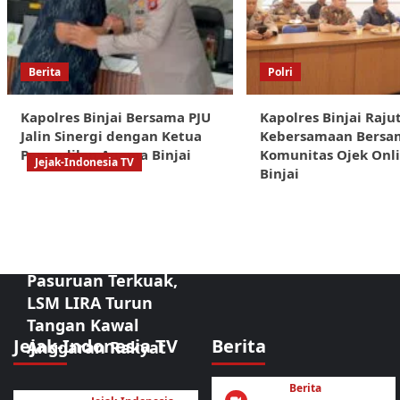
Berita
Polri
Kapolres Binjai Bersama PJU
Kapolres Binjai Raju
Jalin Sinergi dengan Ketua
Kebersamaan Bersa
Pengadilan Agama Binjai
Komunitas Ojek Onl
Jejak-Indonesia TV
Binjai
Sorotan Tajam:
Dugaan
Kongkalikong
Proyek Kota
Pasuruan Terkuak,
LSM LIRA Turun
Tangan Kawal
Jejak-Indonesia TV
Berita
Anggaran Rakyat
Berita