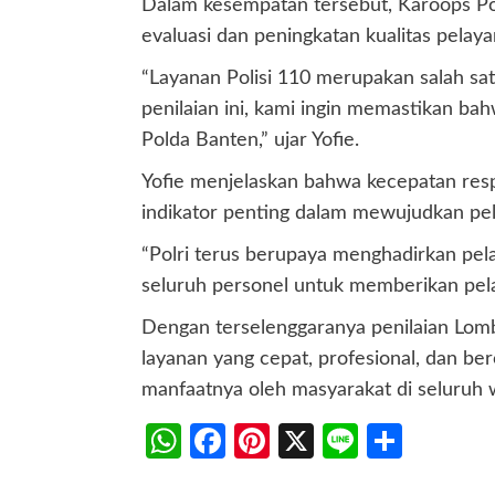
Dalam kesempatan tersebut, Karoops Po
evaluasi dan peningkatan kualitas pelay
“Layanan Polisi 110 merupakan salah sat
penilaian ini, kami ingin memastikan bah
Polda Banten,” ujar Yofie.
Yofie menjelaskan bahwa kecepatan res
indikator penting dalam mewujudkan pe
“Polri terus berupaya menghadirkan pela
seluruh personel untuk memberikan pelay
Dengan terselenggaranya penilaian Lomb
layanan yang cepat, profesional, dan be
manfaatnya oleh masyarakat di seluruh 
WhatsApp
Facebook
Pinterest
X
Line
Share