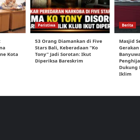
Peristiwa
Berita
t
53 Orang Diamankan di Five
Masjid S
ma
Stars Bali, Keberadaan “Ko
Gerakan
ine Kota
Tony” Jadi Sorotan: Ikut
Banyuwa
Diperiksa Bareskrim
Penghija
Dukung 
Iklim