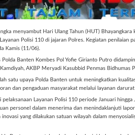
rangka menyambut Hari Ulang Tahun (HUT) Bhayangkara 
yanan Polisi 110 di jajaran Polres. Kegiatan penilaian pa
da Kamis (11/06).
s Polda Banten Kombes Pol Yofie Girianto Putro didampi
Kamdiyah, AKBP Meryadi Kasubbid Penmas Bidhumas Pol
ah satu upaya Polda Banten untuk meningkatkan kualita
ran dan pengaduan masyarakat melalui layanan darurat 
 pelaksanaan Layanan Polisi 110 periode Januari hingga J
uan personel dalam menerima dan menindaklanjuti lapora
inovasi yang dilakukan satuan wilayah dalam menyosialis