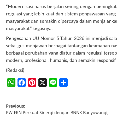
“Modernisasi harus berjalan seiring dengan peningka
regulasi yang lebih kuat dan sistem pengawasan yang s
masyarakat dan semakin dipercaya dalam menjalankan
masyarakat,” tegasnya.
Pengesahan UU Nomor 5 Tahun 2026 ini menjadi salah
sekaligus menjawab berbagai tantangan keamanan nasi
berbagai perubahan yang diatur dalam regulasi tersebu
modern, profesional, humanis, dan semakin responsif
(Redaksi)
WhatsApp
Facebook
Pinterest
X
Line
Share
Post
Previous:
PW-FRN Perkuat Sinergi dengan BNNK Banyuwangi,
navigation