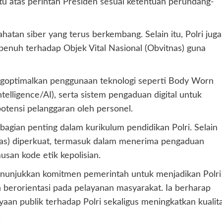
 atas perintah Presiden sesuai ketentuan perundang-
atan siber yang terus berkembang. Selain itu, Polri juga
enuh terhadap Objek Vital Nasional (Obvitnas) guna
mengoptimalkan penggunaan teknologi seperti Body Worn
elligence/AI), serta sistem pengaduan digital untuk
otensi pelanggaran oleh personel.
agian penting dalam kurikulum pendidikan Polri. Selain
nas) diperkuat, termasuk dalam menerima pengaduan
san kode etik kepolisian.
enunjukkan komitmen pemerintah untuk menjadikan Polri
an berorientasi pada pelayanan masyarakat. Ia berharap
an publik terhadap Polri sekaligus meningkatkan kualit
.