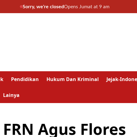
Sorry, we're closed
Opens Jumat at 9 am
ik
Pendidikan
Hukum Dan Kriminal
Jejak-Indone
Lainya
FRN Agus Flores