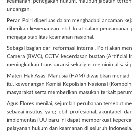
keamanan, penegakan hukum, maupun jabatan tertentu
undangan.
Peran Polri diperluas dalam menghadapi ancaman kejah
diberikan kewenangan lebih kuat dalam pengamanan p
menjaga stabilitas keamanan nasional.
Sebagai bagian dari reformasi internal, Polri akan 
Camera (BWC), CCTV, kecerdasan buatan (Artificial Int
meningkatkan transparansi sekaligus meminimalisasi p
Materi Hak Asasi Manusia (HAM) diwajibkan menjadi b
itu, kewenangan Komisi Kepolisian Nasional (Kompol
masyarakat serta memberikan masukan terkait perumu
Agus Flores menilai, sejumlah perubahan tersebut m
sebagai institusi yang lebih profesional, akuntabel, d
implementasi UU baru ini dapat memperkuat kepercaya
pelayanan hukum dan keamanan di seluruh Indonesia