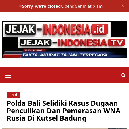
×
Sorry, we're closed
Opens Senin at 9 am
Skip
to
content
Primary
Menu
Polri
Polda Bali Selidiki Kasus Dugaan
Penculikan Dan Pemerasan WNA
Rusia Di Kutsel Badung