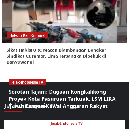
Hukum Dan Kriminal
Sikat Habis! URC Macan Blambangan Bongkar
Sindikat Curamor, Lima Tersangka Dibekuk di
Banyuwangi
Jejak-Indonesia TV
Sorotan Tajam: Dugaan Kongkalikong
Proyek Kota Pasuruan Terkuak, LSM LIRA
Jejak-Indonesia TV
Turun Tangan Kawal Anggaran Rakyat
Jejak-Indonesia TV