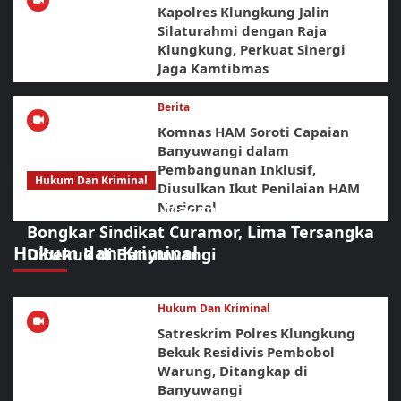
Kapolres Klungkung Jalin
Silaturahmi dengan Raja
Klungkung, Perkuat Sinergi
Jaga Kamtibmas
Berita
Komnas HAM Soroti Capaian
Banyuwangi dalam
Pembangunan Inklusif,
Hukum Dan Kriminal
Diusulkan Ikut Penilaian HAM
Nasional
Sikat Habis! URC Macan Blambangan
Bongkar Sindikat Curamor, Lima Tersangka
Hukum dan Kriminal
Dibekuk di Banyuwangi
Hukum Dan Kriminal
Satreskrim Polres Klungkung
Bekuk Residivis Pembobol
Warung, Ditangkap di
Banyuwangi