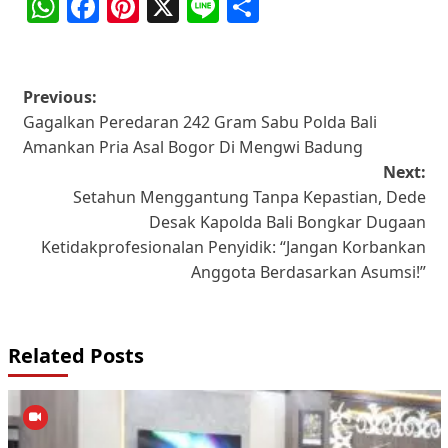
WhatsApp
Facebook
Pinterest
X
Line
Share
Post
Previous:
Gagalkan Peredaran 242 Gram Sabu Polda Bali
navigation
Amankan Pria Asal Bogor Di Mengwi Badung
Next:
Setahun Menggantung Tanpa Kepastian, Dede
Desak Kapolda Bali Bongkar Dugaan
Ketidakprofesionalan Penyidik: “Jangan Korbankan
Anggota Berdasarkan Asumsi!”
Related Posts