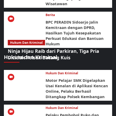
Wisatawan
Berita
BPC PERADIN Sidoarjo Jalin
Kemitraan dengan DPRD,
Hasilkan Tujuh Kesepakatan
Perkuat Edukasi dan Bantuan
Hukum Dan Kriminal
Hukum
Ninja Hijau Raib dari Parkiran, Tiga Pria
Hukum dan Kriminal
Diciduk Polsek Batang Kuis
Hukum Dan Kriminal
Motor Pelajar SMK Digelapkan
Usai Kenalan di Aplikasi Kencan
Online, Pelaku Berhasil
Ditangkap Polsek Kembangan
Hukum Dan Kriminal
Pelaku Pembobol Ruko dan