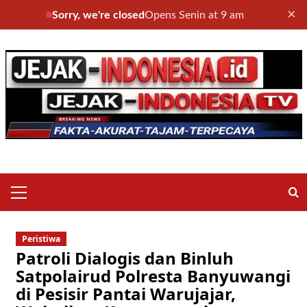
×
Sorry, we're closed
Opens Senin at 9 am
Skip
to
content
Primary
Menu
Peristiwa
Patroli Dialogis dan Binluh
Satpolairud Polresta Banyuwangi
di Pesisir Pantai Warujajar,