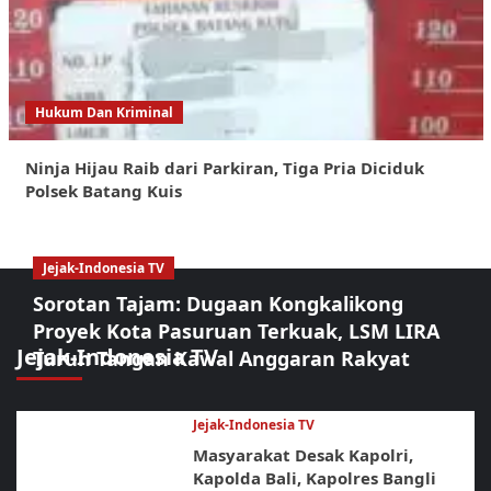
Hukum Dan Kriminal
Ninja Hijau Raib dari Parkiran, Tiga Pria Diciduk
Polsek Batang Kuis
Jejak-Indonesia TV
Sorotan Tajam: Dugaan Kongkalikong
Proyek Kota Pasuruan Terkuak, LSM LIRA
Jejak-Indonesia TV
Turun Tangan Kawal Anggaran Rakyat
Jejak-Indonesia TV
Masyarakat Desak Kapolri,
Kapolda Bali, Kapolres Bangli