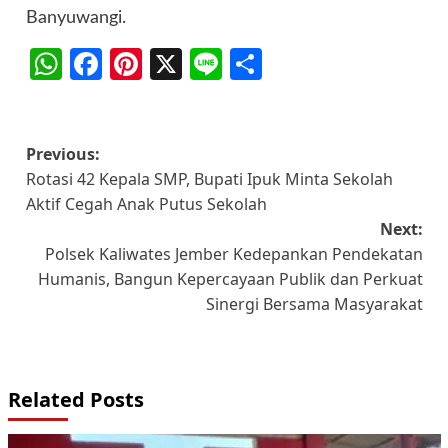
Banyuwangi.
WhatsApp
Facebook
Pinterest
X
Line
Share
Post
Previous:
Rotasi 42 Kepala SMP, Bupati Ipuk Minta Sekolah
navigation
Aktif Cegah Anak Putus Sekolah
Next:
Polsek Kaliwates Jember Kedepankan Pendekatan
Humanis, Bangun Kepercayaan Publik dan Perkuat
Sinergi Bersama Masyarakat
Related Posts