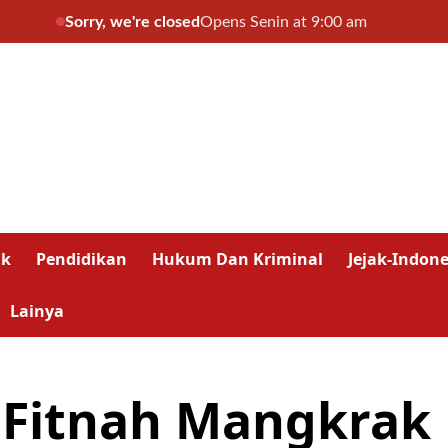
Sorry, we're closed
Opens Senin at 9:00 am
ik
Pendidikan
Hukum Dan Kriminal
Jejak-Indone
Lainya
Fitnah Mangkrak 