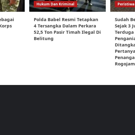
Hukum Dan Kriminal
Peristiwa
ebagai
Polda Babel Resmi Tetapkan
Sudah Be
Korps
4 Tersangka Dalam Perkara
Sejak 3 J
52,5 Ton Pasir Timah Ilegal Di
Terduga
Belitung
Pengani
Ditangka
Pertany
Penangan
Rogojam