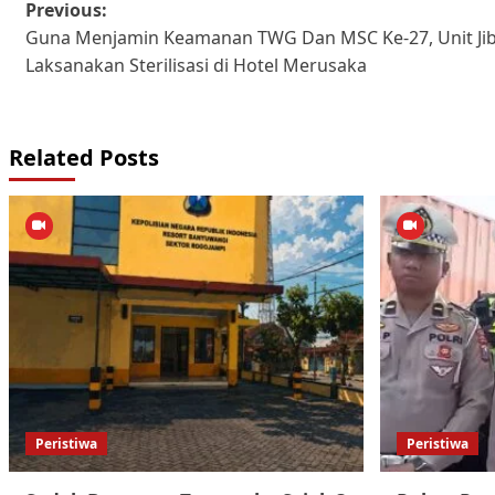
Post
Previous:
Guna Menjamin Keamanan TWG Dan MSC Ke-27, Unit Ji
navigation
Laksanakan Sterilisasi di Hotel Merusaka
Related Posts
Peristiwa
Peristiwa