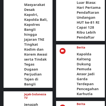
Luar Biasa:
Masyarakat
Hari Pertama
Desak
Pendaftaran
Kapolri,
Undangan
Kapolda Bali,
HUT ke-81 RI
Kapolres
Capai 128
Bangli
Ribu Lebih
hingga
Pendaftar
Jajaran TNI
Tingkat
Berita
Kodim dan
Kapolda
Korem Awasi
Kalteng
serta Tindak
Dukung
Tegas
Pemuda
Dugaan
Ansor Jadi
Perjudian
Garda
Tajen di
Terdepan
Bangli
Pencegahan
Karhutla
Jejak-Indonesia
TV
Jenazah
Berita