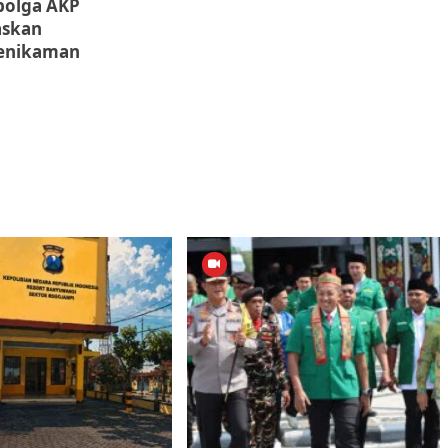
ibolga AKP
askan
enikaman