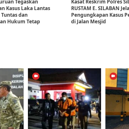
suruan Tegaskan
Kasat Reskrim Polres S
n Kasus Laka Lantas
RUSTAM E. SILABAN Jel
 Tuntas dan
Pengungkapan Kasus P
an Hukum Tetap
di Jalan Mesjid