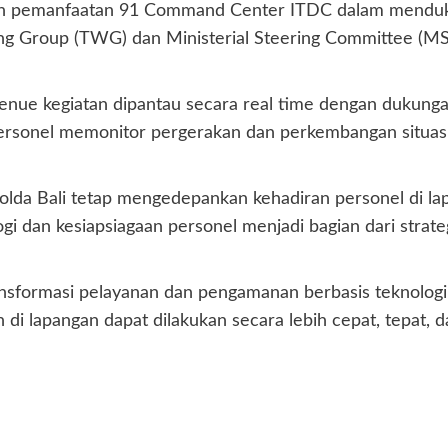
alkan pemanfaatan 91 Command Center ITDC dalam mendu
g Group (TWG) dan Ministerial Steering Committee (MSC
ar venue kegiatan dipantau secara real time dengan duku
 personel memonitor pergerakan dan perkembangan situasi
olda Bali tetap mengedepankan kehadiran personel di la
gi dan kesiapsiagaan personel menjadi bagian dari stra
ormasi pelayanan dan pengamanan berbasis teknologi y
i lapangan dapat dilakukan secara lebih cepat, tepat, da