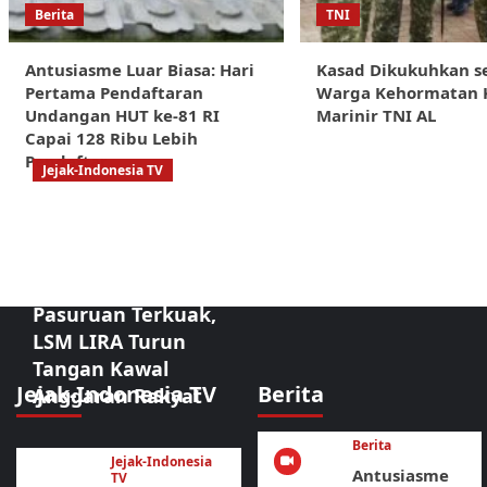
Berita
TNI
Antusiasme Luar Biasa: Hari
Kasad Dikukuhkan s
Pertama Pendaftaran
Warga Kehormatan 
Undangan HUT ke-81 RI
Marinir TNI AL
Capai 128 Ribu Lebih
Pendaftar
Jejak-Indonesia TV
Sorotan Tajam:
Dugaan
Kongkalikong
Proyek Kota
Pasuruan Terkuak,
LSM LIRA Turun
Tangan Kawal
Jejak-Indonesia TV
Berita
Anggaran Rakyat
Berita
Jejak-Indonesia
Antusiasme
TV