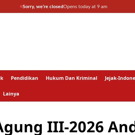
Sorry, we're closed
Opens today at 9 am
ik
Pendidikan
Hukum Dan Kriminal
Jejak-Indone
Lainya
Agung III-2026 An