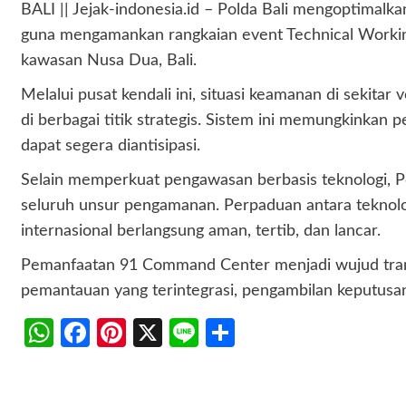
BALI || Jejak-indonesia.id – Polda Bali mengoptim
guna mengamankan rangkaian event Technical Workin
kawasan Nusa Dua, Bali.
Melalui pusat kendali ini, situasi keamanan di sekit
di berbagai titik strategis. Sistem ini memungkinkan
dapat segera diantisipasi.
Selain memperkuat pengawasan berbasis teknologi, P
seluruh unsur pengamanan. Perpaduan antara teknolo
internasional berlangsung aman, tertib, dan lancar.
Pemanfaatan 91 Command Center menjadi wujud transf
pemantauan yang terintegrasi, pengambilan keputusan d
WhatsApp
Facebook
Pinterest
X
Line
Share