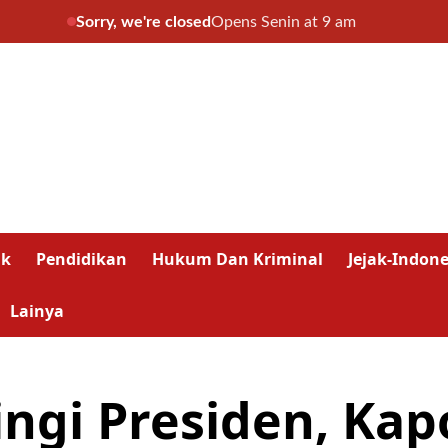
Sorry, we're closed
Opens Senin at 9 am
ik
Pendidikan
Hukum Dan Kriminal
Jejak-Indone
Lainya
i Presiden, Kapol