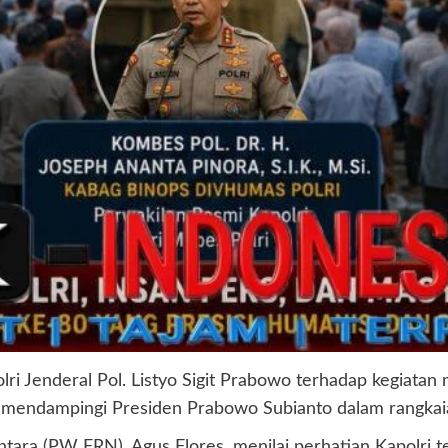
i Jenderal Pol. Listyo Sigit Prabowo terhadap kegiatan
rus mendampingi Presiden Prabowo Subianto dalam rangka
a (PW FRN), Agus Flores, menilai perhatian Kapolri ter