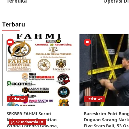
Terbuka
Operasi Di
Terbaru
Peristiwa
Peristiwa
SEKBER FAHMI Soroti
Bareskrim Polri Bon
Kejanggalan Kematian
Dugaan Sarang Nark
Jejak-Indonesia TV
Winda Lorenza Gowasa,
Five Stars Bali, 53 O