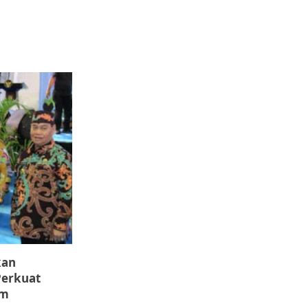
kan
Perkuat
am