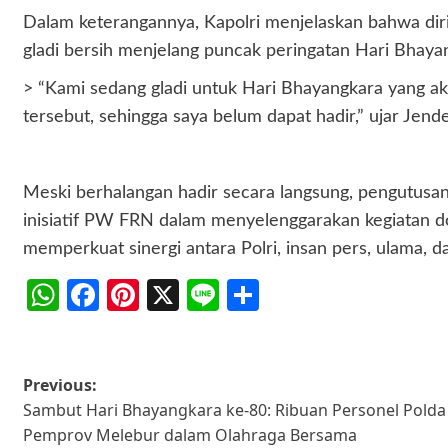
Dalam keterangannya, Kapolri menjelaskan bahwa dir
gladi bersih menjelang puncak peringatan Hari Bhaya
> “Kami sedang gladi untuk Hari Bhayangkara yang aka
tersebut, sehingga saya belum dapat hadir,” ujar Jende
Meski berhalangan hadir secara langsung, pengutusan 
inisiatif PW FRN dalam menyelenggarakan kegiatan d
memperkuat sinergi antara Polri, insan pers, ulama
WhatsApp
Facebook
Pinterest
X
Line
Share
Post
Previous:
Sambut Hari Bhayangkara ke-80: Ribuan Personel Polda
navigation
Pemprov Melebur dalam Olahraga Bersama