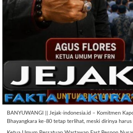
BANYUWANGI || Jejak-indonesia.id – Komitmen Kapolr
Bhayangkara ke-80 tetap terlihat, meski dirinya ha
Ketua Umum Persatuan Wartawan Fast Respon Nusantar