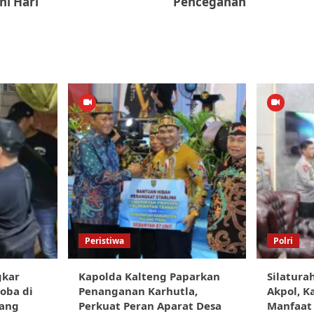
ni Hari
Pencegahan
Peristiwa
Polri
gkar
Kapolda Kalteng Paparkan
Silatura
oba di
Penanganan Karhutla,
Akpol, K
rang
Perkuat Peran Aparat Desa
Manfaat 