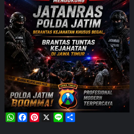
WhatsApp
Facebook
Pinterest
X
Line
Share