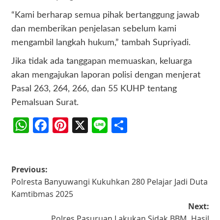
“Kami berharap semua pihak bertanggung jawab
dan memberikan penjelasan sebelum kami
mengambil langkah hukum,” tambah Supriyadi.
Jika tidak ada tanggapan memuaskan, keluarga
akan mengajukan laporan polisi dengan menjerat
Pasal 263, 264, 266, dan 55 KUHP tentang
Pemalsuan Surat.
WhatsApp
Facebook
Pinterest
X
Line
Share
Post
Previous:
Polresta Banyuwangi Kukuhkan 280 Pelajar Jadi Duta
navigation
Kamtibmas 2025
Next:
Polres Pasuruan Lakukan Sidak BBM, Hasil