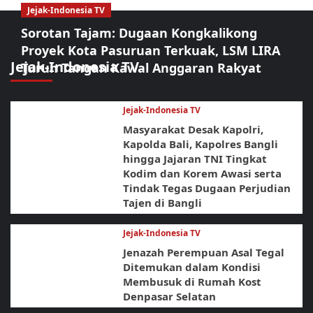
Jejak-Indonesia TV
Sorotan Tajam: Dugaan Kongkalikong
Proyek Kota Pasuruan Terkuak, LSM LIRA
Jejak-Indonesia TV
Turun Tangan Kawal Anggaran Rakyat
Jejak-Indonesia TV
Masyarakat Desak Kapolri,
Kapolda Bali, Kapolres Bangli
hingga Jajaran TNI Tingkat
Kodim dan Korem Awasi serta
Tindak Tegas Dugaan Perjudian
Tajen di Bangli
Jejak-Indonesia TV
Jenazah Perempuan Asal Tegal
Ditemukan dalam Kondisi
Membusuk di Rumah Kost
Denpasar Selatan