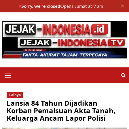
×
Sorry, we're closed
Opens Jumat at 9 am
Skip
to
content
Primary
Menu
Lainya
Lansia 84 Tahun Dijadikan
Korban Pemalsuan Akta Tanah,
Keluarga Ancam Lapor Polisi