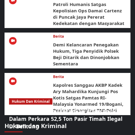
Patroli Humanis Satgas
Kepolisian Ops Damai Cartenz
di Puncak Jaya Pererat
Kedekatan dengan Masyarakat
Berita
Demi Kelancaran Penegakan
Hukum, Tiga Penyidik Polsek
Beji Ditarik dan Dinonjobkan
Sementara
Berita
Kapolres Sanggau AKBP Kadek
Ary Mahardika Kunjungi Pos
Kotis Satgas Pamtas RI-
Hukum Dan Kriminal
Malaysia Yonarmed 19/Bogani,
Perkuat Sinergitas TNI-Polri
Polda Babel Resmi Tetapkan 4 Tersangka
Dalam Perkara 52,5 Ton Pasir Timah Ilegal
Hukum dan Kriminal
Di Belitung