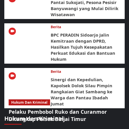
Pantai Sukojati, Pesona Pesisir
Banyuwangi yang Mulai Dilirik
Wisatawan
Berita
BPC PERADIN Sidoarjo Jalin
Kemitraan dengan DPRD,
Hasilkan Tujuh Kesepakatan
Perkuat Edukasi dan Bantuan
Hukum
Berita
Sinergi dan Kepedulian,
Kapolsek Dolok Silau Pimpin
Rangkaian Giat Sambang ke
Warga dan Pantau Ibadah
Hukum Dan Kriminal
Jumat
Pelaku Pembobol Ruko dan Curanmor
Hukum dan Kriminal
Ditangkap Polsek Binjai Timur