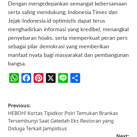
Dengan mengedepankan semangat kebersamaan
serta saling mendukung, Indonesia Times dan
Jejak-Indonesia.id optimistis dapat terus
menghadirkan informasi yang kredibel, menangkal
penyebaran hoaks, serta memperkuat peran pers
sebagai pilar demokrasi yang memberikan
manfaat nyata bagi masyarakat dan pembangunan
bangsa.
WhatsApp
Facebook
Pinterest
X
Line
Share
Post
Previous:
HEBOH! Kortas Tipidkor Polri Temukan Brankas
navigation
Tersembunyi Saat Geledah Eks Restoran yang
Diduga Terkait Jampidsus
Next: