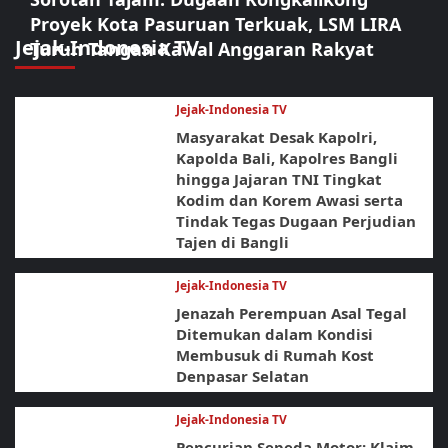
Proyek Kota Pasuruan Terkuak, LSM LIRA
Jejak-Indonesia TV
Turun Tangan Kawal Anggaran Rakyat
Jejak-Indonesia TV
Masyarakat Desak Kapolri,
Kapolda Bali, Kapolres Bangli
hingga Jajaran TNI Tingkat
Kodim dan Korem Awasi serta
Tindak Tegas Dugaan Perjudian
Tajen di Bangli
Jejak-Indonesia TV
Jenazah Perempuan Asal Tegal
Ditemukan dalam Kondisi
Membusuk di Rumah Kost
Denpasar Selatan
Jejak-Indonesia TV
Pencurian Sepeda Motor: Klaim