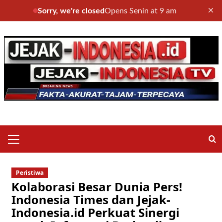
×
Sorry, we're closed
Opens Senin at 9 am
Skip
to
content
Primary
Menu
Peristiwa
Kolaborasi Besar Dunia Pers!
Indonesia Times dan Jejak-
Indonesia.id Perkuat Sinergi