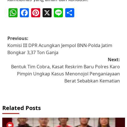
WhatsApp
Facebook
Pinterest
X
Line
Share
Post
Previous:
Komisi III DPR Acungkan Jempol BNN-Polda Jatim
navigation
Bongkar 3,37 Ton Ganja
Next:
Bentuk Tim Cobra, Kasat Reskrim Baru Polres Karo
Pimpin Ungkap Kasus Menonojol Penganiayaan
Berat Sebabkan Kematian
Related Posts