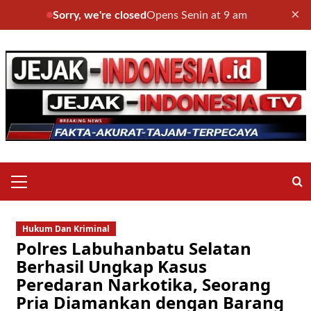
×
Sorry, we're closed
Opens Senin at 9 am
Skip
to
content
Primary
Menu
Hukum Dan Kriminal
Polres Labuhanbatu Selatan
Berhasil Ungkap Kasus
Peredaran Narkotika, Seorang
Pria Diamankan dengan Barang