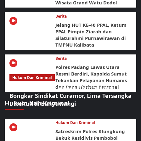
Wisata Grand Watu Dodol
Berita
Jelang HUT KE-40 PPAL, Ketum
PPAL Pimpin Ziarah dan
Silaturahmi Purnawirawan di
TMPNU Kalibata
Berita
Polres Padang Lawas Utara
Resmi Berdiri, Kapolda Sumut
Hukum Dan Kriminal
Tekankan Pelayanan Humanis
dan Penambahan Personel
Sikat Habis! URC Macan Blambangan
Bongkar Sindikat Curamor, Lima Tersangka
Hukum dan Kriminal
Dibekuk di Banyuwangi
Hukum Dan Kriminal
Satreskrim Polres Klungkung
Bekuk Residivis Pembobol