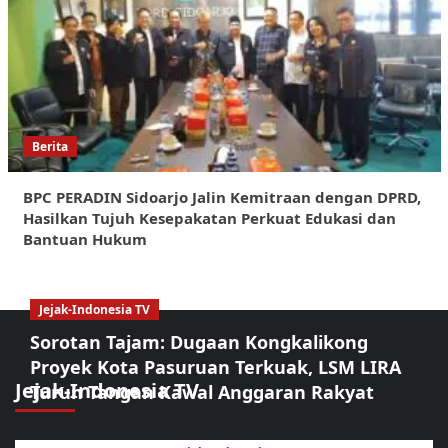
Berita
BPC PERADIN Sidoarjo Jalin Kemitraan dengan DPRD,
Hasilkan Tujuh Kesepakatan Perkuat Edukasi dan
Bantuan Hukum
Jejak-Indonesia TV
Sorotan Tajam: Dugaan Kongkalikong
Proyek Kota Pasuruan Terkuak, LSM LIRA
Jejak-Indonesia TV
Turun Tangan Kawal Anggaran Rakyat