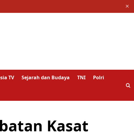
×
sia TV
Sejarah dan Budaya
TNI
Polri
abatan Kasat