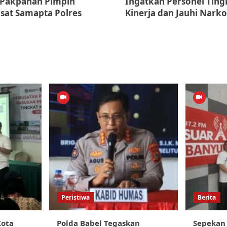
 Pakpahan Pimpin
Ingatkan Personel Tin
asat Samapta Polres
Kinerja dan Jauhi Nark
Peristiwa
Berita
Kota
Polda Babel Tegaskan
Sepekan 