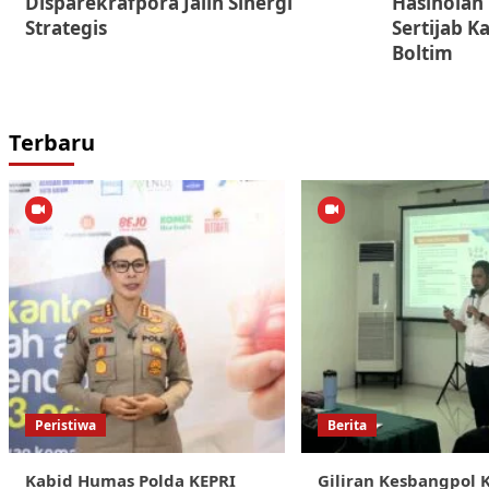
Disparekrafpora Jalin Sinergi
Hasiholan
Strategis
Sertijab K
Boltim
Terbaru
Peristiwa
Berita
Kabid Humas Polda KEPRI
Giliran Kesbangpol 