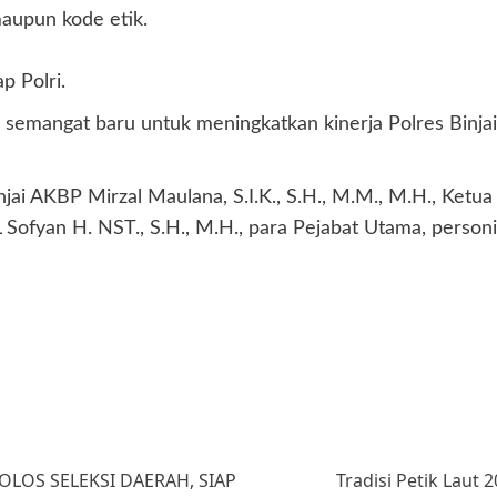
maupun kode etik.
p Polri.
r semangat baru untuk meningkatkan kinerja Polres Binj
injai AKBP Mirzal Maulana, S.I.K., S.H., M.M., M.H., Ketu
an H. NST., S.H., M.H., para Pejabat Utama, personil po
LOS SELEKSI DAERAH, SIAP
Tradisi Petik Laut