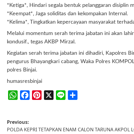
*Ketiga*, Hindari segala bentuk pelanggaran disiplin 
*Keempat*, Jaga soliditas dan kekompakan Internal.
*Kelima*, Tingkatkan kepercayaan masyarakat terhada
Melalui momentum serah terima jabatan ini akan lahi
kondusif., tegas AKBP Mirzal.
Kegiatan serah terima jabatan ini dihadiri, Kapolres B
pengurus Bhayangkari cabang, Waka Polres KOMPOL Sofy
polres Binjai.
humasresbinjai
WhatsApp
Facebook
Pinterest
X
Line
Share
Post
Previous:
POLDA KEPRI TETAPKAN ENAM CALON TARUNA AKPOL LO
navigation