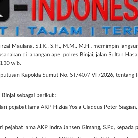
Mirzal Maulana, S.I.K., S.H., M.M., M.H., memimpin langs
aksanakan di lapangan apel polres Binjai, jalan Sultan Has
8.30 wib.
Keputusan Kapolda Sumut No. ST/407/ VI /2026, tentan
injai sebagai berikut :
ari pejabat lama AKP Hizkia Yosia Cladeus Peter Siagian, 
ri pejabat lama AKP Indra Jansen Girsang, S.Pd, kepada pej