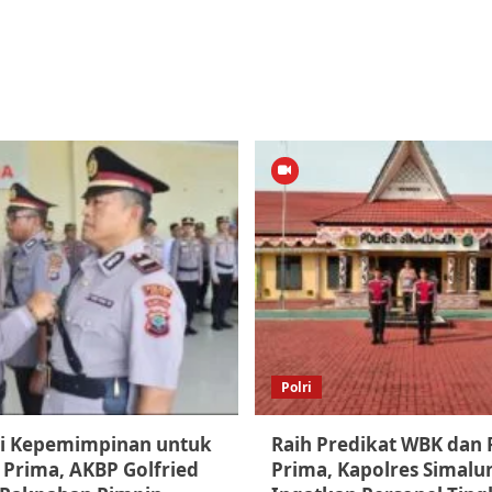
Polri
i Kepemimpinan untuk
Raih Predikat WBK dan
 Prima, AKBP Golfried
Prima, Kapolres Simal