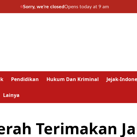
Sorry, we're closed
Opens today at 9 am
ik
Pendidikan
Hukum Dan Kriminal
Jejak-Indone
Lainya
Serah Terimakan J