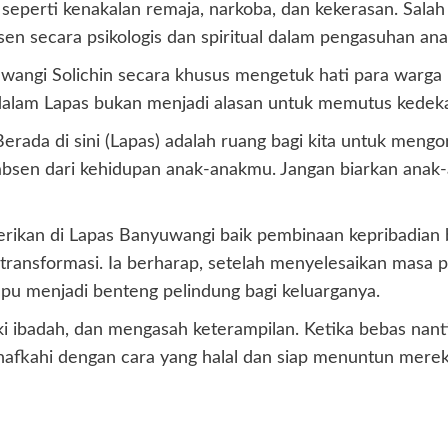
 seperti kenakalan remaja, narkoba, dan kekerasan. Salah
sen secara psikologis dan spiritual dalam pengasuhan ana
angi Solichin secara khusus mengetuk hati para warga 
 dalam Lapas bukan menjadi alasan untuk memutus kedeka
rada di sini (Lapas) adalah ruang bagi kita untuk mengore
absen dari kehidupan anak-anakmu. Jangan biarkan anak-an
rikan di Lapas Banyuwangi baik pembinaan kepribadian
ransformasi. Ia berharap, setelah menyelesaikan masa p
u menjadi benteng pelindung bagi keluarganya.
i ibadah, dan mengasah keterampilan. Ketika bebas nanti
enafkahi dengan cara yang halal dan siap menuntun mer