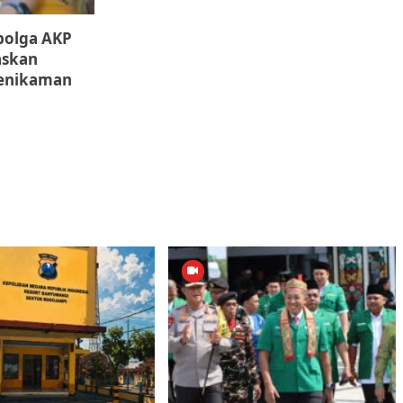
ibolga AKP
askan
enikaman