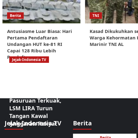
Berita
TNI
Antusiasme Luar Biasa: Hari
Kasad Dikukuhkan s
Pertama Pendaftaran
Warga Kehormatan 
Undangan HUT ke-81 RI
Marinir TNI AL
Capai 128 Ribu Lebih
Pendaftar
Jejak-Indonesia TV
Sorotan Tajam:
Dugaan
Kongkalikong
Proyek Kota
Pasuruan Terkuak,
LSM LIRA Turun
Tangan Kawal
Jejak-Indonesia TV
Berita
Anggaran Rakyat
Berita