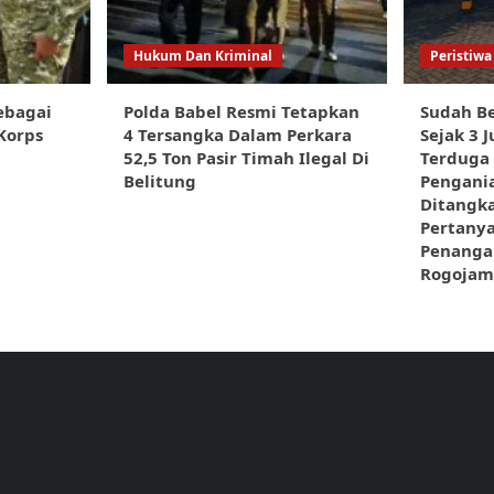
Hukum Dan Kriminal
Peristiwa
ebagai
Polda Babel Resmi Tetapkan
Sudah Be
Korps
4 Tersangka Dalam Perkara
Sejak 3 J
52,5 Ton Pasir Timah Ilegal Di
Terduga
Belitung
Pengani
Ditangka
Pertany
Penangan
Rogojam