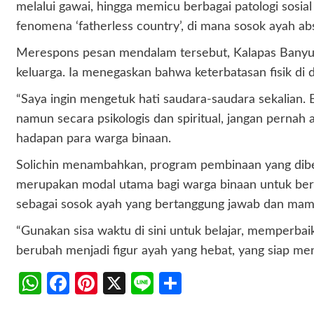
melalui gawai, hingga memicu berbagai patologi sosial
fenomena ‘fatherless country’, di mana sosok ayah ab
Merespons pesan mendalam tersebut, Kalapas Banyuw
keluarga. Ia menegaskan bahwa keterbatasan fisik di
“Saya ingin mengetuk hati saudara-saudara sekalian. Be
namun secara psikologis dan spiritual, jangan pernah 
hadapan para warga binaan.
Solichin menambahkan, program pembinaan yang dibe
merupakan modal utama bagi warga binaan untuk bert
sebagai sosok ayah yang bertanggung jawab dan mamp
“Gunakan sisa waktu di sini untuk belajar, memperbaik
berubah menjadi figur ayah yang hebat, yang siap m
WhatsApp
Facebook
Pinterest
X
Line
Share