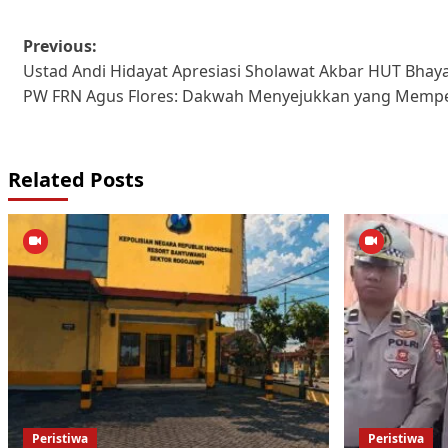
Post
Previous:
Ustad Andi Hidayat Apresiasi Sholawat Akbar HUT Bha
navigation
PW FRN Agus Flores: Dakwah Menyejukkan yang Mempe
Related Posts
Peristiwa
Peristiwa