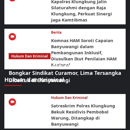
Kapolres Klungkung Jalin
Silaturahmi dengan Raja
Klungkung, Perkuat Sinergi
Jaga Kamtibmas
Berita
Komnas HAM Soroti Capaian
Banyuwangi dalam
Pembangunan Inklusif,
Hukum Dan Kriminal
Diusulkan Ikut Penilaian HAM
Nasional
Sikat Habis! URC Macan Blambangan
Bongkar Sindikat Curamor, Lima Tersangka
Hukum dan Kriminal
Dibekuk di Banyuwangi
Hukum Dan Kriminal
Satreskrim Polres Klungkung
Bekuk Residivis Pembobol
Warung, Ditangkap di
Banyuwangi