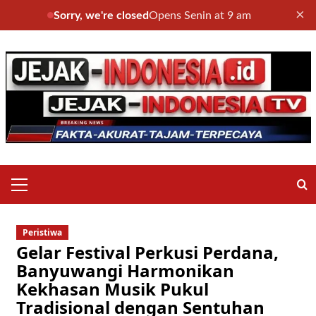
×
Sorry, we're closed
Opens Senin at 9 am
Skip
to
content
Primary
Menu
Peristiwa
Gelar Festival Perkusi Perdana,
Banyuwangi Harmonikan
Kekhasan Musik Pukul
Tradisional dengan Sentuhan