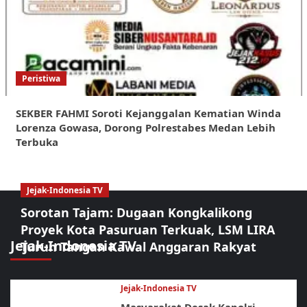
Peristiwa
SEKBER FAHMI Soroti Kejanggalan Kematian Winda
Lorenza Gowasa, Dorong Polrestabes Medan Lebih
Terbuka
Jejak-Indonesia TV
Sorotan Tajam: Dugaan Kongkalikong
Proyek Kota Pasuruan Terkuak, LSM LIRA
Jejak-Indonesia TV
Turun Tangan Kawal Anggaran Rakyat
Jejak-Indonesia TV
Masyarakat Desak Kapolri,