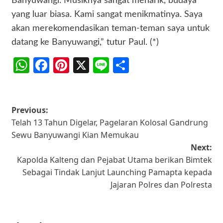
Banyuwangi. Musiknya sangat menarik, budaya
yang luar biasa. Kami sangat menikmatinya. Saya
akan merekomendasikan teman-teman saya untuk
datang ke Banyuwangi,” tutur Paul. (*)
WhatsApp
Facebook
Pinterest
X
Line
Share
Post
Previous:
Telah 13 Tahun Digelar, Pagelaran Kolosal Gandrung
navigation
Sewu Banyuwangi Kian Memukau
Next:
Kapolda Kalteng dan Pejabat Utama berikan Bimtek
Sebagai Tindak Lanjut Launching Pamapta kepada
Jajaran Polres dan Polresta