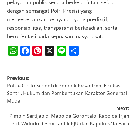
pelayanan publik secara berkelanjutan, sejalan
dengan semangat Polri Presisi yang
mengedepankan pelayanan yang prediktif,
responsibilitas, transparansi berkeadilan, serta
berorientasi pada kepuasan masyarakat.
WhatsApp
Facebook
Pinterest
X
Line
Share
Post
Previous:
Police Go To School di Pondok Pesantren, Edukasi
navigation
Santri, Hukum dan Pembentukan Karakter Generasi
Muda
Next:
Pimpin Sertijab di Mapolda Gorontalo, Kapolda Irjen
Pol. Widodo Resmi Lantik PJU dan Kapolres/Ta Baru