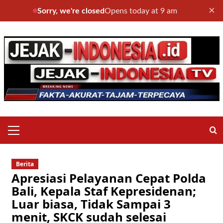
×
Sorry, we're closed
Opens today at 9 am
Skip
to
content
Primary
Menu
Berita
Apresiasi Pelayanan Cepat Polda
Bali, Kepala Staf Kepresidenan;
Luar biasa, Tidak Sampai 3
menit, SKCK sudah selesai