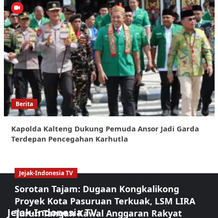
Berita
Kapolda Kalteng Dukung Pemuda Ansor Jadi Garda
Terdepan Pencegahan Karhutla
Jejak-Indonesia TV
Sorotan Tajam: Dugaan Kongkalikong
Proyek Kota Pasuruan Terkuak, LSM LIRA
Jejak-Indonesia TV
Turun Tangan Kawal Anggaran Rakyat