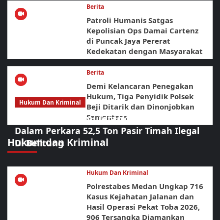
Berita
Patroli Humanis Satgas
Kepolisian Ops Damai Cartenz
di Puncak Jaya Pererat
Kedekatan dengan Masyarakat
Berita
Demi Kelancaran Penegakan
Hukum, Tiga Penyidik Polsek
Hukum Dan Kriminal
Beji Ditarik dan Dinonjobkan
Sementara
Polda Babel Resmi Tetapkan 4 Tersangka
Dalam Perkara 52,5 Ton Pasir Timah Ilegal
Hukum dan Kriminal
Di Belitung
Hukum Dan Kriminal
Polrestabes Medan Ungkap 716
Kasus Kejahatan Jalanan dan
Hasil Operasi Pekat Toba 2026,
906 Tersangka Diamankan