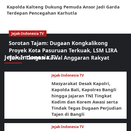
Kapolda Kalteng Dukung Pemuda Ansor Jadi Garda
Terdepan Pencegahan Karhutla
Jejak-Indonesia TV
Sorotan Tajam: Dugaan Kongkalikong
Proyek Kota Pasuruan Terkuak, LSM LIRA
Jejak-Indonesia TV
Turun Tangan Kawal Anggaran Rakyat
Jejak-Indonesia TV
Masyarakat Desak Kapolri,
Kapolda Bali, Kapolres Bangli
hingga Jajaran TNI Tingkat
Kodim dan Korem Awasi serta
Tindak Tegas Dugaan Perjudian
Tajen di Bangli
Jejak-Indonesia TV