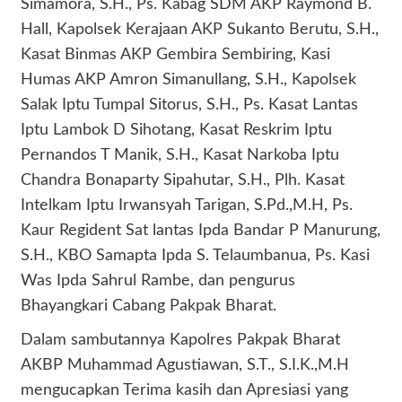
Simamora, S.H., Ps. Kabag SDM AKP Raymond B.
Hall, Kapolsek Kerajaan AKP Sukanto Berutu, S.H.,
Kasat Binmas AKP Gembira Sembiring, Kasi
Humas AKP Amron Simanullang, S.H., Kapolsek
Salak Iptu Tumpal Sitorus, S.H., Ps. Kasat Lantas
Iptu Lambok D Sihotang, Kasat Reskrim Iptu
Pernandos T Manik, S.H., Kasat Narkoba Iptu
Chandra Bonaparty Sipahutar, S.H., Plh. Kasat
Intelkam Iptu Irwansyah Tarigan, S.Pd.,M.H, Ps.
Kaur Regident Sat lantas Ipda Bandar P Manurung,
S.H., KBO Samapta Ipda S. Telaumbanua, Ps. Kasi
Was Ipda Sahrul Rambe, dan pengurus
Bhayangkari Cabang Pakpak Bharat.
Dalam sambutannya Kapolres Pakpak Bharat
AKBP Muhammad Agustiawan, S.T., S.I.K.,M.H
mengucapkan Terima kasih dan Apresiasi yang