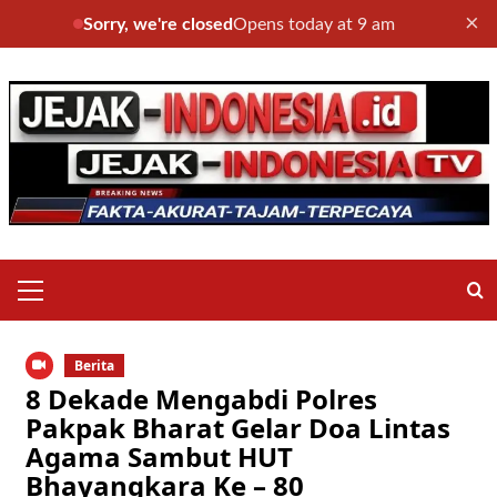
×
Sorry, we're closed
Opens today at 9 am
Skip
to
content
Primary
Menu
Berita
8 Dekade Mengabdi Polres
Pakpak Bharat Gelar Doa Lintas
Agama Sambut HUT
Bhayangkara Ke – 80