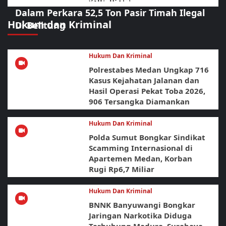
Polda Babel Resmi Tetapkan 4 Tersangka
Dalam Perkara 52,5 Ton Pasir Timah Ilegal
Hukum dan Kriminal
Di Belitung
Hukum Dan Kriminal
Polrestabes Medan Ungkap 716
Kasus Kejahatan Jalanan dan
Hasil Operasi Pekat Toba 2026,
906 Tersangka Diamankan
Hukum Dan Kriminal
Polda Sumut Bongkar Sindikat
Scamming Internasional di
Apartemen Medan, Korban
Rugi Rp6,7 Miliar
Hukum Dan Kriminal
BNNK Banyuwangi Bongkar
Jaringan Narkotika Diduga