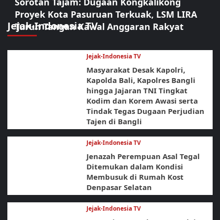
Sorotan Tajam: Dugaan Kongkalikong
Proyek Kota Pasuruan Terkuak, LSM LIRA
Jejak-Indonesia TV
Turun Tangan Kawal Anggaran Rakyat
Jejak-Indonesia TV
Masyarakat Desak Kapolri,
Kapolda Bali, Kapolres Bangli
hingga Jajaran TNI Tingkat
Kodim dan Korem Awasi serta
Tindak Tegas Dugaan Perjudian
Tajen di Bangli
Jejak-Indonesia TV
Jenazah Perempuan Asal Tegal
Ditemukan dalam Kondisi
Membusuk di Rumah Kost
Denpasar Selatan
Jejak-Indonesia TV