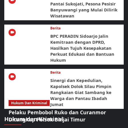
Pantai Sukojati, Pesona Pesisir
Banyuwangi yang Mulai Dilirik
Wisatawan
Berita
BPC PERADIN Sidoarjo Jalin
Kemitraan dengan DPRD,
Hasilkan Tujuh Kesepakatan
Perkuat Edukasi dan Bantuan
Hukum
Berita
Sinergi dan Kepedulian,
Kapolsek Dolok Silau Pimpin
Rangkaian Giat Sambang ke
Warga dan Pantau Ibadah
Hukum Dan Kriminal
Jumat
Pelaku Pembobol Ruko dan Curanmor
Hukum dan Kriminal
Ditangkap Polsek Binjai Timur