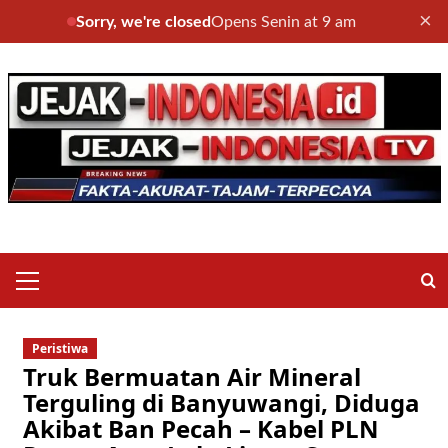
×
Sorry, we're closed
Opens Senin at 9 am
Skip
to
content
Primary
Menu
Peristiwa
Truk Bermuatan Air Mineral
Terguling di Banyuwangi, Diduga
Akibat Ban Pecah – Kabel PLN