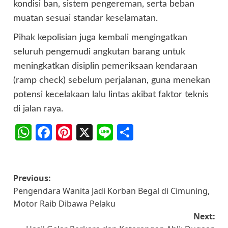
kondisi ban, sistem pengereman, serta beban
muatan sesuai standar keselamatan.
Pihak kepolisian juga kembali mengingatkan
seluruh pengemudi angkutan barang untuk
meningkatkan disiplin pemeriksaan kendaraan
(ramp check) sebelum perjalanan, guna menekan
potensi kecelakaan lalu lintas akibat faktor teknis
di jalan raya.
WhatsApp
Facebook
Pinterest
X
Line
Share
Post
Previous:
Pengendara Wanita Jadi Korban Begal di Cimuning,
navigation
Motor Raib Dibawa Pelaku
Next: