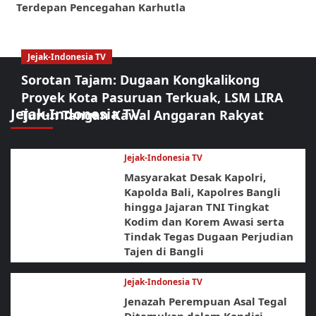
Terdepan Pencegahan Karhutla
Jejak-Indonesia TV
Sorotan Tajam: Dugaan Kongkalikong
Proyek Kota Pasuruan Terkuak, LSM LIRA
Jejak-Indonesia TV
Turun Tangan Kawal Anggaran Rakyat
Jejak-Indonesia TV
Masyarakat Desak Kapolri,
Kapolda Bali, Kapolres Bangli
hingga Jajaran TNI Tingkat
Kodim dan Korem Awasi serta
Tindak Tegas Dugaan Perjudian
Tajen di Bangli
Jejak-Indonesia TV
Jenazah Perempuan Asal Tegal