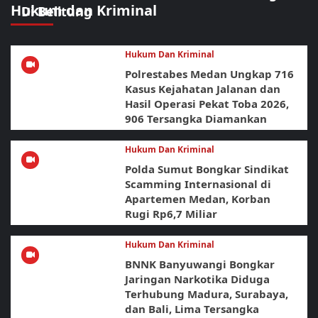
Hukum dan Kriminal
Di Belitung
Hukum Dan Kriminal
Polrestabes Medan Ungkap 716
Kasus Kejahatan Jalanan dan
Hasil Operasi Pekat Toba 2026,
906 Tersangka Diamankan
Hukum Dan Kriminal
Polda Sumut Bongkar Sindikat
Scamming Internasional di
Apartemen Medan, Korban
Rugi Rp6,7 Miliar
Hukum Dan Kriminal
BNNK Banyuwangi Bongkar
Jaringan Narkotika Diduga
Terhubung Madura, Surabaya,
dan Bali, Lima Tersangka