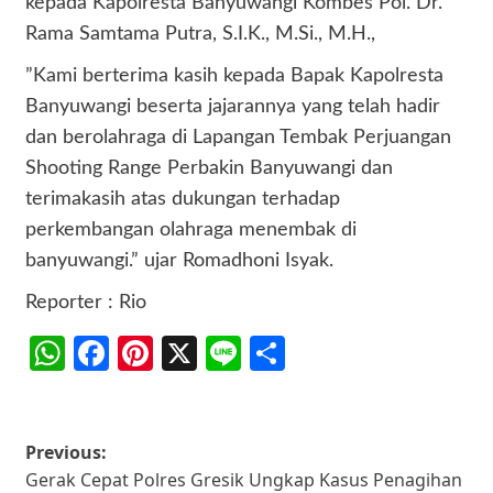
kepada Kapolresta Banyuwangi Kombes Pol. Dr.
Rama Samtama Putra, S.I.K., M.Si., M.H.,
​”Kami berterima kasih kepada Bapak Kapolresta
Banyuwangi beserta jajarannya yang telah hadir
dan berolahraga di Lapangan Tembak Perjuangan
Shooting Range Perbakin Banyuwangi dan
terimakasih atas dukungan terhadap
perkembangan olahraga menembak di
banyuwangi.” ujar Romadhoni Isyak.
Reporter : Rio
WhatsApp
Facebook
Pinterest
X
Line
Share
Post
Previous:
Gerak Cepat Polres Gresik Ungkap Kasus Penagihan
navigation