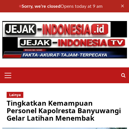
×
Sorry, we're closed
Opens today at 9 am
Skip
to
content
Primary
Menu
Lainya
Tingkatkan Kemampuan
Personel Kapolresta Banyuwangi
Gelar Latihan Menembak