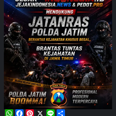
WhatsApp
Facebook
Pinterest
X
Line
Share