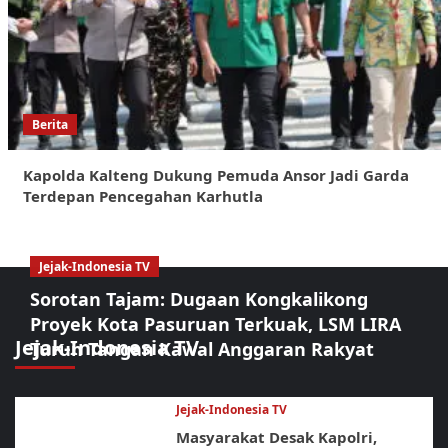
Berita
Kapolda Kalteng Dukung Pemuda Ansor Jadi Garda
Terdepan Pencegahan Karhutla
Jejak-Indonesia TV
Sorotan Tajam: Dugaan Kongkalikong
Proyek Kota Pasuruan Terkuak, LSM LIRA
Jejak-Indonesia TV
Turun Tangan Kawal Anggaran Rakyat
Jejak-Indonesia TV
Masyarakat Desak Kapolri,