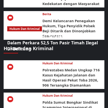
Kedekatan dengan Masyarakat
Berita
Demi Kelancaran Penegakan
Hukum, Tiga Penyidik Polsek
Hukum Dan Kriminal
Beji Ditarik dan Dinonjobkan
Sementara
Polda Babel Resmi Tetapkan 4 Tersangka
Dalam Perkara 52,5 Ton Pasir Timah Ilegal
Hukum dan Kriminal
Di Belitung
Hukum Dan Kriminal
Polrestabes Medan Ungkap 716
Kasus Kejahatan Jalanan dan
Hasil Operasi Pekat Toba 2026,
906 Tersangka Diamankan
Hukum Dan Kriminal
Polda Sumut Bongkar Sindikat
Scamming Internasional di