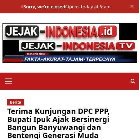
×
Sorry, we're closed
Opens today at 9 am
Skip
to
content
Primary
Menu
Berita
Terima Kunjungan DPC PPP,
Bupati Ipuk Ajak Bersinergi
Bangun Banyuwangi dan
Bentengi Generasi Muda