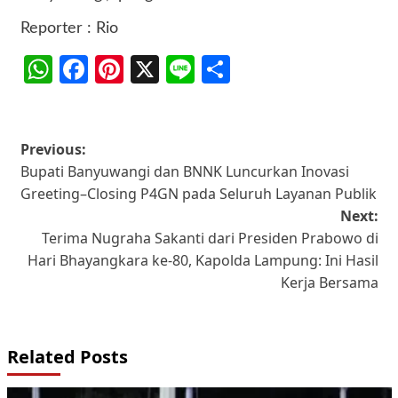
​Reporter : Rio
WhatsApp
Facebook
Pinterest
X
Line
Share
Post
Previous:
Bupati Banyuwangi dan BNNK Luncurkan Inovasi
navigation
Greeting–Closing P4GN pada Seluruh Layanan Publik
Next:
Terima Nugraha Sakanti dari Presiden Prabowo di
Hari Bhayangkara ke-80, Kapolda Lampung: Ini Hasil
Kerja Bersama
Related Posts