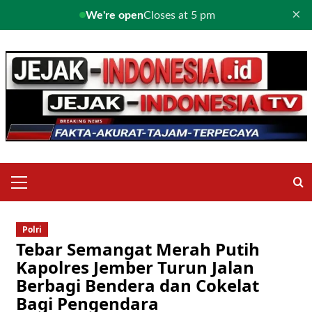
×
We're open
Closes at 5 pm
Skip
to
content
Primary
Menu
Polri
Tebar Semangat Merah Putih
Kapolres Jember Turun Jalan
Berbagi Bendera dan Cokelat
Bagi Pengendara