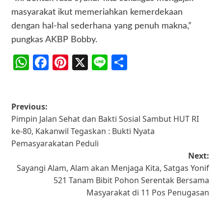
masyarakat ikut memeriahkan kemerdekaan
dengan hal-hal sederhana yang penuh makna,”
pungkas AKBP Bobby.
WhatsApp
Facebook
Pinterest
X
Line
Share
Post
Previous:
Pimpin Jalan Sehat dan Bakti Sosial Sambut HUT RI
navigation
ke-80, Kakanwil Tegaskan : Bukti Nyata
Pemasyarakatan Peduli
Next:
Sayangi Alam, Alam akan Menjaga Kita, Satgas Yonif
521 Tanam Bibit Pohon Serentak Bersama
Masyarakat di 11 Pos Penugasan