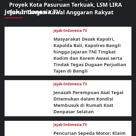
Proyek Kota Pasuruan Terkuak, LSM LIRA
Jejak-Indonesia TV
Turun Tangan Kawal Anggaran Rakyat
Jejak-Indonesia TV
Masyarakat Desak Kapolri,
Kapolda Bali, Kapolres Bangli
hingga Jajaran TNI Tingkat
Kodim dan Korem Awasi serta
Tindak Tegas Dugaan Perjudian
Tajen di Bangli
Jejak-Indonesia TV
Jenazah Perempuan Asal Tegal
Ditemukan dalam Kondisi
Membusuk di Rumah Kost
Denpasar Selatan
Jejak-Indonesia TV
Pencurian Sepeda Motor: Klaim