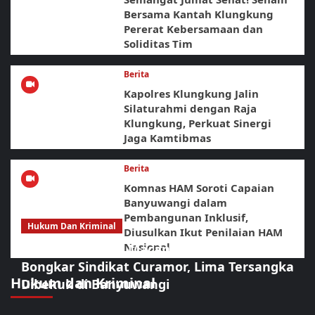
Bersama Kantah Klungkung
Pererat Kebersamaan dan
Soliditas Tim
Berita
Kapolres Klungkung Jalin
Silaturahmi dengan Raja
Klungkung, Perkuat Sinergi
Jaga Kamtibmas
Berita
Komnas HAM Soroti Capaian
Banyuwangi dalam
Pembangunan Inklusif,
Hukum Dan Kriminal
Diusulkan Ikut Penilaian HAM
Nasional
Sikat Habis! URC Macan Blambangan
Bongkar Sindikat Curamor, Lima Tersangka
Hukum dan Kriminal
Dibekuk di Banyuwangi