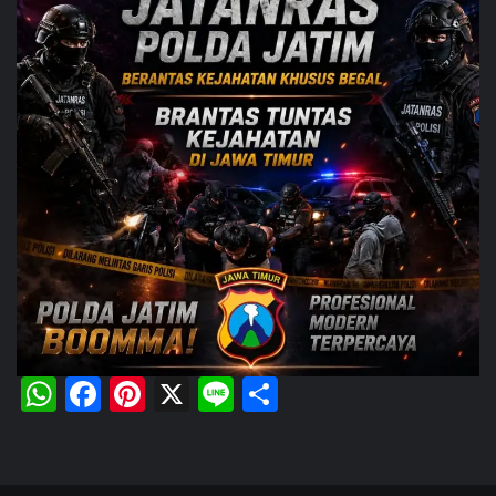
WhatsApp
Facebook
Pinterest
X
Line
Share