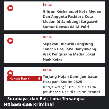
Berita
Giliran Kesbangpol Kota Medan
Dan Anggota Paskibra Kota
Medan Di Sambangi Satgaswil
Sumut Densus 88 AT Polri
Berita
Sepekan Dilantik Langsung
Tancap Gas, JMSI Banyuwangi
Ajak Pengusaha Media Lokal
Naik Kelas
Berita
Terjang Hujan Demi Jembatan
Hukum Dan Kriminal
Harapan: Kodim 0825
BNNK Banyuwangi Bongkar Jaringan
Banyuwangi Tuntaskan 87 %
Jembatan Garuda Gumukcandi
Narkotika Diduga Terhubung Madura,
Surabaya, dan Bali, Lima Tersangka
Hukum dan Kriminal
Diamankan