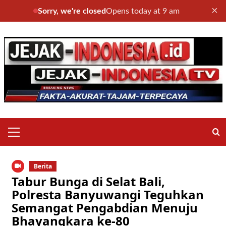
×
Sorry, we're closed
Opens today at 9 am
Skip
to
content
Primary
Menu
Berita
Tabur Bunga di Selat Bali,
Polresta Banyuwangi Teguhkan
Semangat Pengabdian Menuju
Bhayangkara ke-80