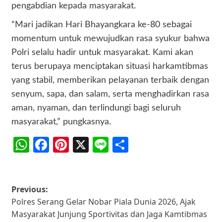
pengabdian kepada masyarakat.
“Mari jadikan Hari Bhayangkara ke-80 sebagai
momentum untuk mewujudkan rasa syukur bahwa
Polri selalu hadir untuk masyarakat. Kami akan
terus berupaya menciptakan situasi harkamtibmas
yang stabil, memberikan pelayanan terbaik dengan
senyum, sapa, dan salam, serta menghadirkan rasa
aman, nyaman, dan terlindungi bagi seluruh
masyarakat,” pungkasnya.
WhatsApp
Facebook
Pinterest
X
Line
Share
Post
Previous:
Polres Serang Gelar Nobar Piala Dunia 2026, Ajak
navigation
Masyarakat Junjung Sportivitas dan Jaga Kamtibmas