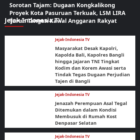
Sorotan Tajam: Dugaan Kongkalikong
Proyek Kota Pasuruan Terkuak, LSM LIRA
Jejak-Indonesia TV
Turun Tangan Kawal Anggaran Rakyat
Jejak-Indonesia TV
Masyarakat Desak Kapolri,
Kapolda Bali, Kapolres Bangli
hingga Jajaran TNI Tingkat
Kodim dan Korem Awasi serta
Tindak Tegas Dugaan Perjudian
Tajen di Bangli
Jejak-Indonesia TV
Jenazah Perempuan Asal Tegal
Ditemukan dalam Kondisi
Membusuk di Rumah Kost
Denpasar Selatan
Jejak-Indonesia TV