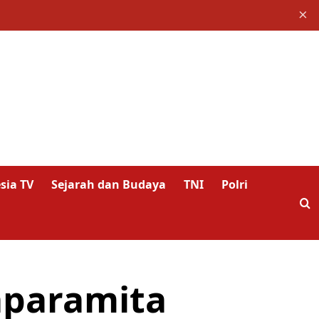
×
sia TV
Sejarah dan Budaya
TNI
Polri
aparamita