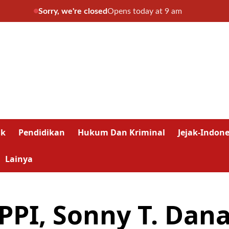
Sorry, we're closed
Opens today at 9 am
ik
Pendidikan
Hukum Dan Kriminal
Jejak-Indone
Lainya
PPI, Sonny T. Dan