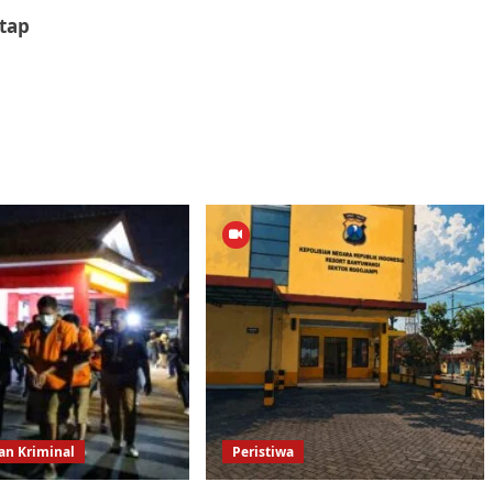
tap
n Kriminal
Peristiwa