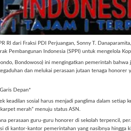
R RI dari Fraksi PDI Perjuangan, Sonny T. Danaparamita,
rak Pembangunan Indonesia (SPPI) untuk mengelola Ko
tubondo, Bondowoso) ini mengingatkan pemerintah bahwa j
u kegaduhan dan melukai perasaan jutaan tenaga honorer 
 Garis Depan*
keadilan sosial harus menjadi panglima dalam setiap k
“karpet merah” menuju status ASN.
mana perasaan guru-guru honorer di sekolah terpencil, pe
si di kantor-kantor pemerintahan yang nasibnya hingga ki