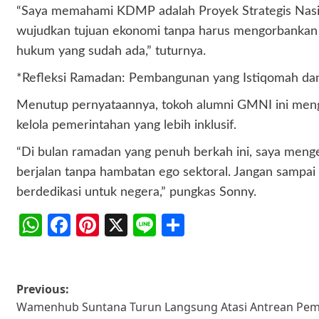
“Saya memahami KDMP adalah Proyek Strategis Nasio
wujudkan tujuan ekonomi tanpa harus mengorbankan 
hukum yang sudah ada,” tuturnya.
*Refleksi Ramadan: Pembangunan yang Istiqomah da
Menutup pernyataannya, tokoh alumni GMNI ini men
kelola pemerintahan yang lebih inklusif.
“Di bulan ramadan yang penuh berkah ini, saya menget
berjalan tanpa hambatan ego sektoral. Jangan sampai
berdedikasi untuk negera,” pungkas Sonny.
WhatsApp
Facebook
Pinterest
X
Line
Share
Post
Previous:
Wamenhub Suntana Turun Langsung Atasi Antrean Pemu
navigation