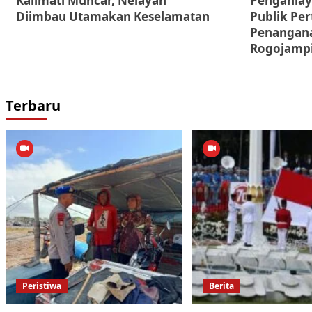
Kalimati Muncar, Nelayan
Penganiay
Diimbau Utamakan Keselamatan
Publik Pe
Penangana
Rogojamp
Terbaru
Peristiwa
Berita