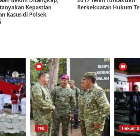
aan Belum Ditangkap,
2017 Telah Tuntas dan
rtanyakan Kepastian
Berkekuatan Hukum Te
n Kasus di Polsek
i
TNI
Hukum Da