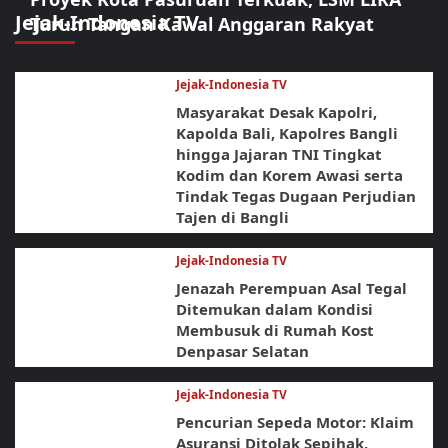
Jejak-Indonesia TV
Turun Tangan Kawal Anggaran Rakyat
Jejak-Indonesia TV
Masyarakat Desak Kapolri,
Kapolda Bali, Kapolres Bangli
hingga Jajaran TNI Tingkat
Kodim dan Korem Awasi serta
Tindak Tegas Dugaan Perjudian
Tajen di Bangli
Jejak-Indonesia TV
Jenazah Perempuan Asal Tegal
Ditemukan dalam Kondisi
Membusuk di Rumah Kost
Denpasar Selatan
Jejak-Indonesia TV
Pencurian Sepeda Motor: Klaim
Asuransi Ditolak Sepihak,