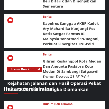
Beji Ditarik dan Dinonjobkan
Sementara
Berita
Kapolres Sanggau AKBP Kadek
Ary Mahardika Kunjungi Pos
Kotis Satgas Pamtas RI-
Malaysia Yonarmed 19/Bogani,
Perkuat Sinergitas TNI-Polri
Berita
Giliran Kesbangpol Kota Medan
Dan Anggota Paskibra Kota
Hukum Dan Kriminal
Medan Di Sambangi Satgaswil
Sumut Densus 88 AT Polri
Polrestabes Medan Ungkap 716 Kasus
Kejahatan Jalanan dan Hasil Operasi Pekat
Hukum dan Kriminal
Toba 2026, 906 Tersangka Diamankan
Hukum Dan Kriminal