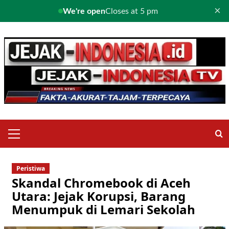
×
We're open
Closes at 5 pm
Skip
to
content
Primary
Menu
Peristiwa
Skandal Chromebook di Aceh
Utara: Jejak Korupsi, Barang
Menumpuk di Lemari Sekolah