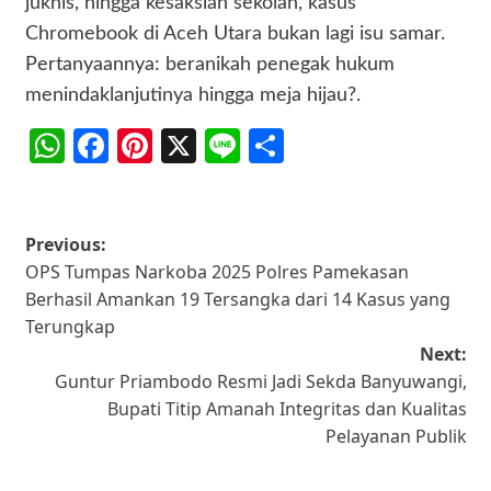
juknis, hingga kesaksian sekolah, kasus
Chromebook di Aceh Utara bukan lagi isu samar.
Pertanyaannya: beranikah penegak hukum
menindaklanjutinya hingga meja hijau?.
WhatsApp
Facebook
Pinterest
X
Line
Share
Post
Previous:
OPS Tumpas Narkoba 2025 Polres Pamekasan
navigation
Berhasil Amankan 19 Tersangka dari 14 Kasus yang
Terungkap
Next:
Guntur Priambodo Resmi Jadi Sekda Banyuwangi,
Bupati Titip Amanah Integritas dan Kualitas
Pelayanan Publik