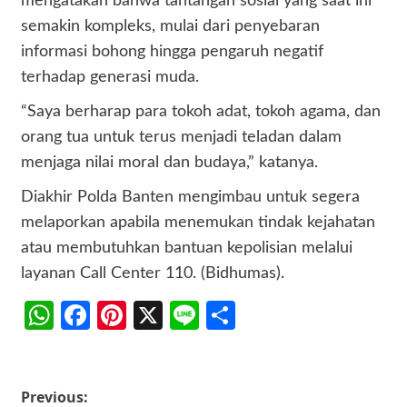
mengatakan bahwa tantangan sosial yang saat ini
semakin kompleks, mulai dari penyebaran
informasi bohong hingga pengaruh negatif
terhadap generasi muda.
“Saya berharap para tokoh adat, tokoh agama, dan
orang tua untuk terus menjadi teladan dalam
menjaga nilai moral dan budaya,” katanya.
Diakhir Polda Banten mengimbau untuk segera
melaporkan apabila menemukan tindak kejahatan
atau membutuhkan bantuan kepolisian melalui
layanan Call Center 110. (Bidhumas).
WhatsApp
Facebook
Pinterest
X
Line
Share
Post
Previous: