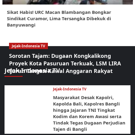
Sikat Habis! URC Macan Blambangan Bongkar
Sindikat Curamor, Lima Tersangka Dibekuk di
Banyuwangi
Jejak-Indonesia TV
Sorotan Tajam: Dugaan Kongkalikong
Proyek Kota Pasuruan Terkuak, LSM LIRA
Jejak-Indonesia TV
Turun Tangan Kawal Anggaran Rakyat
Jejak-Indonesia TV
Masyarakat Desak Kapolri,
Kapolda Bali, Kapolres Bangli
hingga Jajaran TNI Tingkat
Kodim dan Korem Awasi serta
Tindak Tegas Dugaan Perjudian
Tajen di Bangli