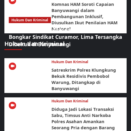
Komnas HAM Soroti Capaian
Banyuwangi dalam
Pembangunan Inklusif,
Hukum Dan Kriminal
Diusulkan Ikut Penilaian HAM
Nasional
Sikat Habis! URC Macan Blambangan
Bongkar Sindikat Curamor, Lima Tersangka
Hukum dan Kriminal
Dibekuk di Banyuwangi
Hukum Dan Kriminal
Satreskrim Polres Klungkung
Bekuk Residivis Pembobol
Warung, Ditangkap di
Banyuwangi
Hukum Dan Kriminal
Diduga Jadi Lokasi Transaksi
Sabu, Timsus Anti Narkoba
Polres Asahan Amankan
Seorang Pria dengan Barang