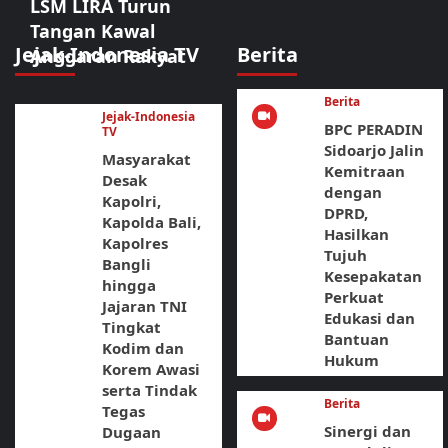
LSM LIRA Turun
Tangan Kawal
Jejak-Indonesia TV
Berita
Anggaran Rakyat
Berita
Jejak-Indonesia
BPC PERADIN
TV
Sidoarjo Jalin
Masyarakat
Kemitraan
Desak
dengan
Kapolri,
DPRD,
Kapolda Bali,
Hasilkan
Kapolres
Tujuh
Bangli
Kesepakatan
hingga
Perkuat
Jajaran TNI
Edukasi dan
Tingkat
Bantuan
Kodim dan
Hukum
Korem Awasi
serta Tindak
Berita
Tegas
Sinergi dan
Dugaan