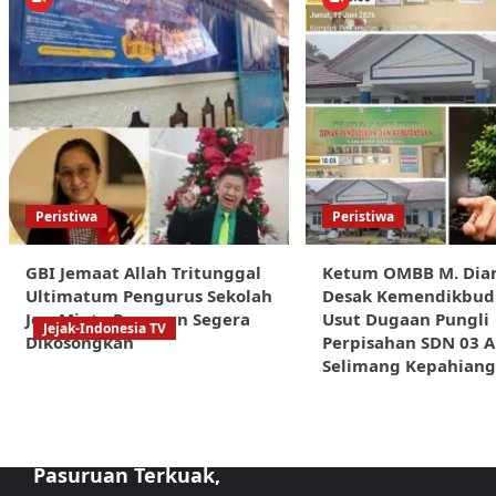
Peristiwa
Peristiwa
GBI Jemaat Allah Tritunggal
Ketum OMBB M. Dia
Ultimatum Pengurus Sekolah
Desak Kemendikbud
Joy, Minta Ruangan Segera
Usut Dugaan Pungli
Jejak-Indonesia TV
Dikosongkan
Perpisahan SDN 03 A
Sorotan Tajam:
Selimang Kepahian
Dugaan
Kongkalikong
Proyek Kota
Pasuruan Terkuak,