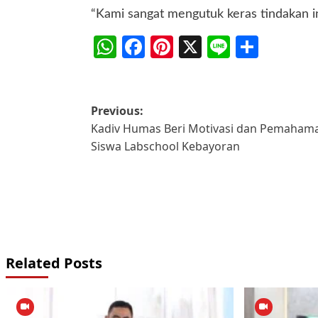
“Kami sangat mengutuk keras tindakan in
WhatsApp
Facebook
Pinterest
X
Line
Share
Post
Previous:
Kadiv Humas Beri Motivasi dan Pemahama
navigation
Siswa Labschool Kebayoran
Related Posts