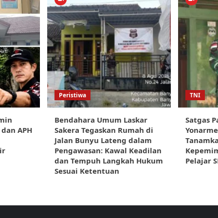
Peristiwa
TNI
min
Bendahara Umum Laskar
Satgas P
 dan APH
Sakera Tegaskan Rumah di
Yonarme
Jalan Bunyu Lateng dalam
Tanamkan
ir
Pengawasan: Kawal Keadilan
Kepemim
g
dan Tempuh Langkah Hukum
Pelajar 
Sesuai Ketentuan