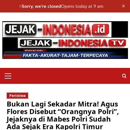
×
Sorry, we're closed
Opens today at 9 am
Skip
to
content
Primary
Menu
Peristiwa
Bukan Lagi Sekadar Mitra! Agus
Flores Disebut “Orangnya Polri”,
Jejaknya di Mabes Polri Sudah
Ada Sejak Era Kapolri Timur