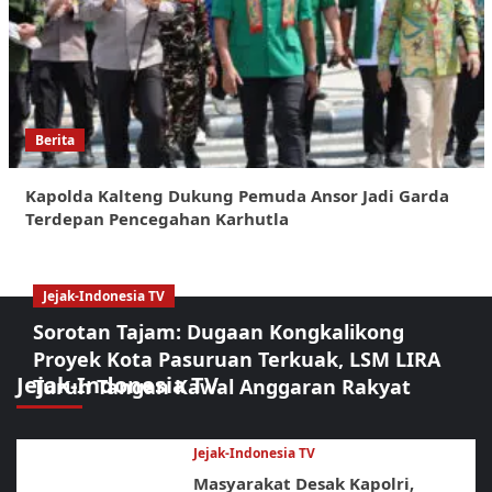
Berita
Kapolda Kalteng Dukung Pemuda Ansor Jadi Garda
Terdepan Pencegahan Karhutla
Jejak-Indonesia TV
Sorotan Tajam: Dugaan Kongkalikong
Proyek Kota Pasuruan Terkuak, LSM LIRA
Jejak-Indonesia TV
Turun Tangan Kawal Anggaran Rakyat
Jejak-Indonesia TV
Masyarakat Desak Kapolri,