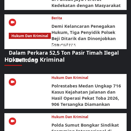
Kedekatan dengan Masyarakat
Berita
Demi Kelancaran Penegakan
Hukum, Tiga Penyidik Polsek
Hukum Dan Kriminal
Beji Ditarik dan Dinonjobkan
Sementara
Polda Babel Resmi Tetapkan 4 Tersangka
Dalam Perkara 52,5 Ton Pasir Timah Ilegal
Hukum dan Kriminal
Di Belitung
Hukum Dan Kriminal
Polrestabes Medan Ungkap 716
Kasus Kejahatan Jalanan dan
Hasil Operasi Pekat Toba 2026,
906 Tersangka Diamankan
Hukum Dan Kriminal
Polda Sumut Bongkar Sindikat
Scamming Internasional di