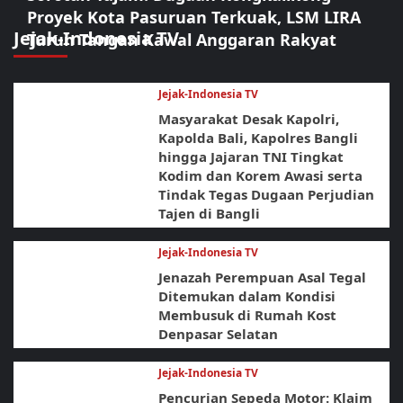
Proyek Kota Pasuruan Terkuak, LSM LIRA
Jejak-Indonesia TV
Turun Tangan Kawal Anggaran Rakyat
Jejak-Indonesia TV
Masyarakat Desak Kapolri,
Kapolda Bali, Kapolres Bangli
hingga Jajaran TNI Tingkat
Kodim dan Korem Awasi serta
Tindak Tegas Dugaan Perjudian
Tajen di Bangli
Jejak-Indonesia TV
Jenazah Perempuan Asal Tegal
Ditemukan dalam Kondisi
Membusuk di Rumah Kost
Denpasar Selatan
Jejak-Indonesia TV
Pencurian Sepeda Motor: Klaim