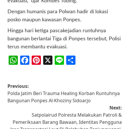
evakuasi,” ujar Kombes Tobing.
Dengan humanis para Polwan hadir di lokasi
posko maupun kawasan Ponpes.
Hingga hari ketiga pascakejadian runtuhnya
bangunan berlantai Tiga di Ponpes tersebut, Polisi
terus membantu evakuasi.
WhatsApp
Facebook
Pinterest
X
Line
Share
Post
Previous:
Polda Jatim Beri Trauma Healing Korban Runtuhnya
navigation
Bangunan Ponpes Al-Khoziny Sidoarjo
Next:
Satpolairud Polresta Melakukan Patroli &
Pemeriksaan Barang Bawaan, Identitas Pengguna