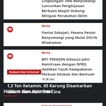
Lingkungan: DMI Banyuwangi
Luncurkan Penghijauan
Berbasis Masjid Dukung
Mitigasi Perubahan Iklim
Berita
Pantai Sukojati, Pesona Pesisir
Banyuwangi yang Mulai Dilirik
Wisatawan
Berita
BPC PERADIN Sidoarjo Jalin
Kemitraan dengan DPRD,
Hasilkan Tujuh Kesepakatan
Hukum Dan Kriminal
Perkuat Edukasi dan Bantuan
Hukum
Operasi Gabungan di Laut Bintan Bongkar
1,3 Ton Ketamin, 65 Karung Disamarkan
Hukum dan Kriminal
dalam Kemasan Teh Cina
Hukum Dan Kriminal