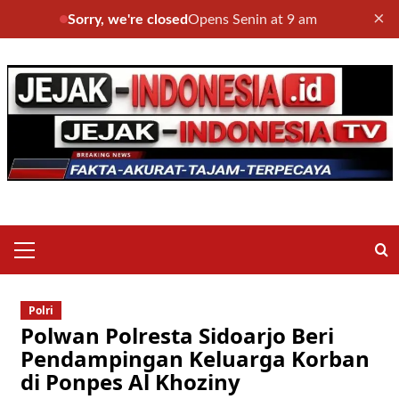
×
Sorry, we're closed
Opens Senin at 9 am
Skip
to
content
Primary
Menu
Polri
Polwan Polresta Sidoarjo Beri
Pendampingan Keluarga Korban
di Ponpes Al Khoziny