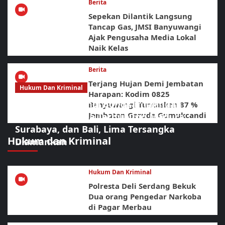
Berita
Sepekan Dilantik Langsung
Tancap Gas, JMSI Banyuwangi
Ajak Pengusaha Media Lokal
Naik Kelas
Berita
Terjang Hujan Demi Jembatan
Hukum Dan Kriminal
Harapan: Kodim 0825
BNNK Banyuwangi Bongkar Jaringan
Banyuwangi Tuntaskan 87 %
Jembatan Garuda Gumukcandi
Narkotika Diduga Terhubung Madura,
Surabaya, dan Bali, Lima Tersangka
Hukum dan Kriminal
Diamankan
Hukum Dan Kriminal
Polresta Deli Serdang Bekuk
Dua orang Pengedar Narkoba
di Pagar Merbau