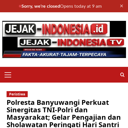
×
Sorry, we're closed
Opens today at 9 am
Skip
to
content
Primary
Menu
Peristiwa
Polresta Banyuwangi Perkuat
Sinergitas TNI-Polri dan
Masyarakat; Gelar Pengajian dan
Sholawatan Peringati Hari Santri