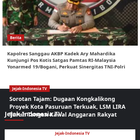
Berita
Kapolres Sanggau AKBP Kadek Ary Mahardika
Kunjungi Pos Kotis Satgas Pamtas RI-Malaysia
Yonarmed 19/Bogani, Perkuat Sinergitas TNI-Polri
Jejak-Indonesia TV
Sorotan Tajam: Dugaan Kongkalikong
Proyek Kota Pasuruan Terkuak, LSM LIRA
Jejak-Indonesia TV
Turun Tangan Kawal Anggaran Rakyat
Jejak-Indonesia TV