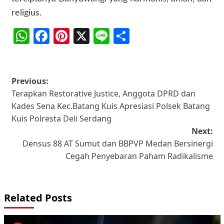
religius.
WhatsApp
Facebook
Pinterest
X
Line
Share
Post
Previous:
Terapkan Restorative Justice, Anggota DPRD dan
navigation
Kades Sena Kec.Batang Kuis Apresiasi Polsek Batang
Kuis Polresta Deli Serdang
Next:
Densus 88 AT Sumut dan BBPVP Medan Bersinergi
Cegah Penyebaran Paham Radikalisme
Related Posts