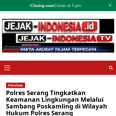
×
Closing soon
Closes at 5 pm
Skip
to
content
Primary
Menu
Peristiwa
Polres Serang Tingkatkan
Keamanan Lingkungan Melalui
Sambang Poskamling di Wilayah
Hukum Polres Serang