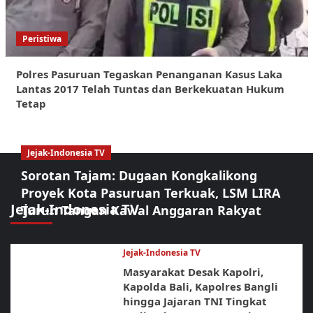
Peristiwa
Polres Pasuruan Tegaskan Penanganan Kasus Laka
Lantas 2017 Telah Tuntas dan Berkekuatan Hukum
Tetap
Jejak-Indonesia TV
Sorotan Tajam: Dugaan Kongkalikong
Proyek Kota Pasuruan Terkuak, LSM LIRA
Jejak-Indonesia TV
Turun Tangan Kawal Anggaran Rakyat
Jejak-Indonesia TV
Masyarakat Desak Kapolri,
Kapolda Bali, Kapolres Bangli
hingga Jajaran TNI Tingkat