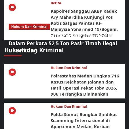
Berita
Kapolres Sanggau AKBP Kadek
Ary Mahardika Kunjungi Pos
Kotis Satgas Pamtas RI-
Hukum Dan Kriminal
Malaysia Yonarmed 19/Bogani,
Perkuat Sinergitas TNI-Polri
Polda Babel Resmi Tetapkan 4 Tersangka
Dalam Perkara 52,5 Ton Pasir Timah Ilegal
Hukum dan Kriminal
Di Belitung
Hukum Dan Kriminal
Polrestabes Medan Ungkap 716
Kasus Kejahatan Jalanan dan
Hasil Operasi Pekat Toba 2026,
906 Tersangka Diamankan
Hukum Dan Kriminal
Polda Sumut Bongkar Sindikat
Scamming Internasional di
Apartemen Medan, Korban