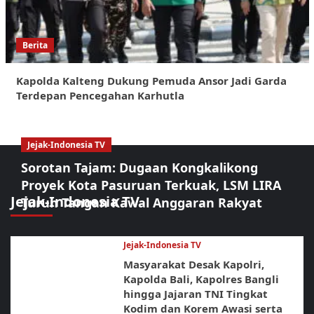
Berita
Kapolda Kalteng Dukung Pemuda Ansor Jadi Garda
Terdepan Pencegahan Karhutla
Jejak-Indonesia TV
Sorotan Tajam: Dugaan Kongkalikong
Proyek Kota Pasuruan Terkuak, LSM LIRA
Jejak-Indonesia TV
Turun Tangan Kawal Anggaran Rakyat
Jejak-Indonesia TV
Masyarakat Desak Kapolri,
Kapolda Bali, Kapolres Bangli
hingga Jajaran TNI Tingkat
Kodim dan Korem Awasi serta