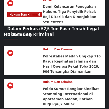
Demi Kelancaran Penegakan
Hukum, Tiga Penyidik Polsek
Hukum Dan Kriminal
Beji Ditarik dan Dinonjobkan
Sementara
Polda Babel Resmi Tetapkan 4 Tersangka
Dalam Perkara 52,5 Ton Pasir Timah Ilegal
Hukum dan Kriminal
Di Belitung
Hukum Dan Kriminal
Polrestabes Medan Ungkap 716
Kasus Kejahatan Jalanan dan
Hasil Operasi Pekat Toba 2026,
906 Tersangka Diamankan
Hukum Dan Kriminal
Polda Sumut Bongkar Sindikat
Scamming Internasional di
Apartemen Medan, Korban
Rugi Rp6,7 Miliar