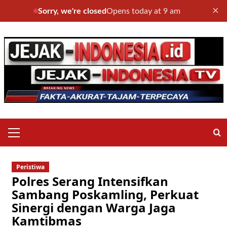
×
Sorry, we're closed
Opens today at 9 am
Skip
to
content
Primary
Menu
Peristiwa
Polres Serang Intensifkan
Sambang Poskamling, Perkuat
Sinergi dengan Warga Jaga
Kamtibmas