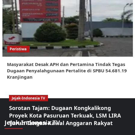
Peristiwa
Masyarakat Desak APH dan Pertamina Tindak Tegas
Dugaan Penyalahgunaan Pertalite di SPBU 54.681.19
Kranjingan
Jejak-Indonesia TV
Sorotan Tajam: Dugaan Kongkalikong
Proyek Kota Pasuruan Terkuak, LSM LIRA
Jejak-Indonesia TV
Turun Tangan Kawal Anggaran Rakyat