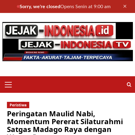
×
Sorry, we're closed
Opens Senin at 9:00 am
Skip
to
content
Primary
Menu
Peristiwa
Peringatan Maulid Nabi,
Momentum Pererat Silaturahmi
Satgas Madago Raya dengan