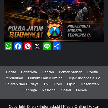
WhatsApp
Facebook
Pinterest
X
Line
Share
Berita
Peristiwa
Daerah
Pemerintahan
Politik
Pendidikan
Hukum Dan Kriminal
Jejak-Indonesia TV
Sejarah dan Budaya
TNI
Polri
Opini
Kesehatan
Olahraga
Nasional
Sosial
Lainya
Copyright © jejak-indonesia.id | Media Online | Fakta-