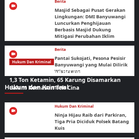
Berita
Masjid Sebagai Pusat Gerakan
Lingkungan: DMI Banyuwangi
Luncurkan Penghijauan
Berbasis Masjid Dukung
Mitigasi Perubahan Iklim
Berita
Pantai Sukojati, Pesona Pesisir
Hukum Dan Kriminal
Banyuwangi yang Mulai Dilirik
Wisatawan
Operasi Gabungan di Laut Bintan Bongkar
1,3 Ton Ketamin, 65 Karung Disamarkan
Hukum dan Kriminal
dalam Kemasan Teh Cina
Hukum Dan Kriminal
Ninja Hijau Raib dari Parkiran,
Tiga Pria Diciduk Polsek Batang
Kuis