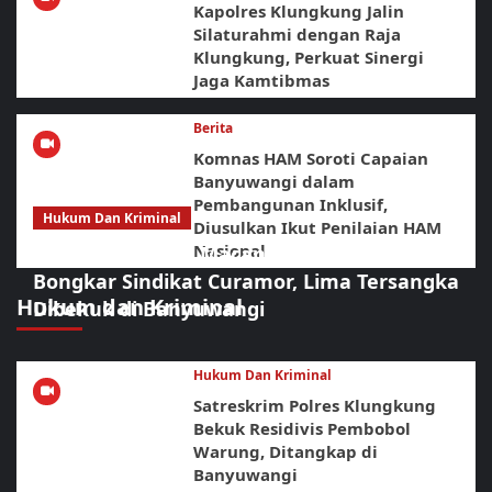
Kapolres Klungkung Jalin
Silaturahmi dengan Raja
Klungkung, Perkuat Sinergi
Jaga Kamtibmas
Berita
Komnas HAM Soroti Capaian
Banyuwangi dalam
Pembangunan Inklusif,
Hukum Dan Kriminal
Diusulkan Ikut Penilaian HAM
Nasional
Sikat Habis! URC Macan Blambangan
Bongkar Sindikat Curamor, Lima Tersangka
Hukum dan Kriminal
Dibekuk di Banyuwangi
Hukum Dan Kriminal
Satreskrim Polres Klungkung
Bekuk Residivis Pembobol
Warung, Ditangkap di
Banyuwangi