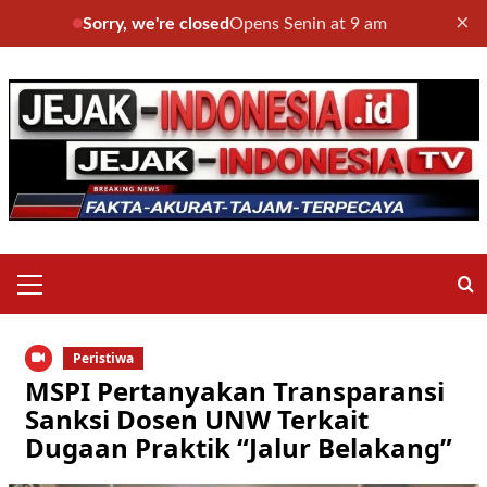
×
Sorry, we're closed
Opens Senin at 9 am
Skip
to
content
Primary
Menu
Peristiwa
MSPI Pertanyakan Transparansi
Sanksi Dosen UNW Terkait
Dugaan Praktik “Jalur Belakang”