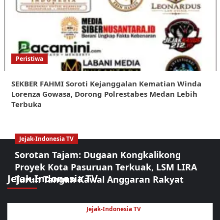
Peristiwa
SEKBER FAHMI Soroti Kejanggalan Kematian Winda
Lorenza Gowasa, Dorong Polrestabes Medan Lebih
Terbuka
Jejak-Indonesia TV
Sorotan Tajam: Dugaan Kongkalikong
Proyek Kota Pasuruan Terkuak, LSM LIRA
Jejak-Indonesia TV
Turun Tangan Kawal Anggaran Rakyat
Jejak-Indonesia TV