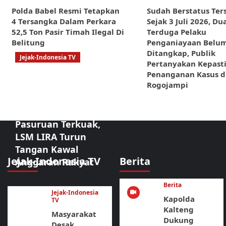
Polda Babel Resmi Tetapkan
Sudah Berstatus Ter
4 Tersangka Dalam Perkara
Sejak 3 Juli 2026, Du
52,5 Ton Pasir Timah Ilegal Di
Terduga Pelaku
Belitung
Penganiayaan Belu
Ditangkap, Publik
Jejak-Indonesia TV
Pertanyakan Kepast
Sorotan Tajam:
Penanganan Kasus di
Rogojampi
Dugaan
Kongkalikong
Proyek Kota
Pasuruan Terkuak,
LSM LIRA Turun
Tangan Kawal
Jejak-Indonesia TV
Berita
Anggaran Rakyat
Berita
Jejak-Indonesia
Kapolda
TV
Kalteng
Masyarakat
Dukung
Desak