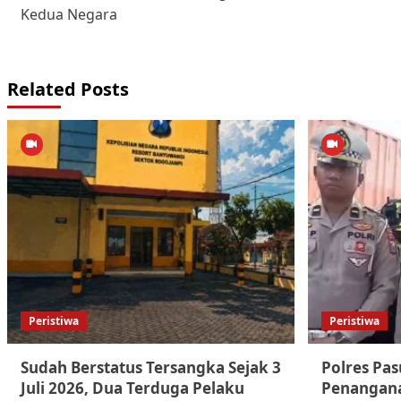
navigation
Kedua Negara
Related Posts
Peristiwa
Peristiwa
Sudah Berstatus Tersangka Sejak 3
Polres Pa
Juli 2026, Dua Terduga Pelaku
Penangana