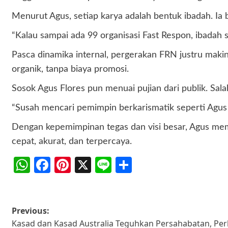
Menurut Agus, setiap karya adalah bentuk ibadah. Ia b
“Kalau sampai ada 99 organisasi Fast Respon, ibadah s
Pasca dinamika internal, pergerakan FRN justru mak
organik, tanpa biaya promosi.
Sosok Agus Flores pun menuai pujian dari publik. Sa
“Susah mencari pemimpin berkarismatik seperti Agus 
Dengan kepemimpinan tegas dan visi besar, Agus mem
cepat, akurat, dan terpercaya.
WhatsApp
Facebook
Pinterest
X
Line
Share
Post
Previous:
Kasad dan Kasad Australia Teguhkan Persahabatan, Perk