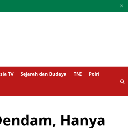
×
sia TV
Sejarah dan Budaya
TNI
Polri
Dendam, Hanya