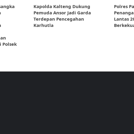
sangka
Kapolda Kalteng Dukung
Polres P
a
Pemuda Ansor Jadi Garda
Penanga
Terdepan Pencegahan
Lantas 2
m
Karhutla
Berkeku
ian
 Polsek