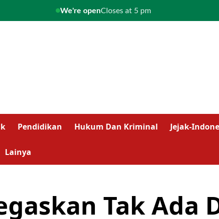
We're open
Closes at 5 pm
ik
Pendidikan
Hukum Dan Kriminal
Jejak-Indone
Lainya
egaskan Tak Ada 