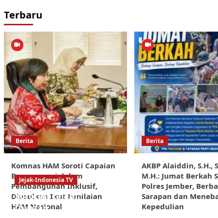
Terbaru
Berita
Berita
Komnas HAM Soroti Capaian
AKBP Alaiddin, S.H., S.
Banyuwangi dalam
M.H.: Jumat Berkah 
Jejak-Indonesia TV
Pembangunan Inklusif,
Polres Jember, Berba
Sorotan Tajam:
Diusulkan Ikut Penilaian
Sarapan dan Meneb
HAM Nasional
Kepedulian
Dugaan