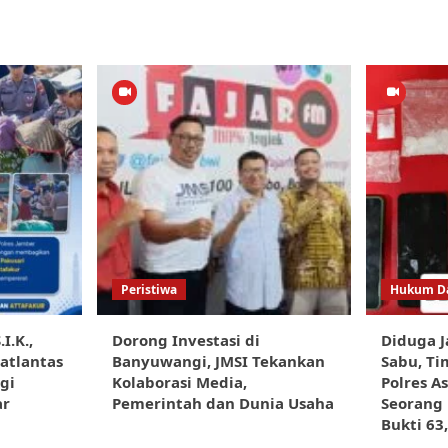
Peristiwa
Hukum Da
I.K.,
Dorong Investasi di
Diduga J
Satlantas
Banyuwangi, JMSI Tekankan
Sabu, Ti
gi
Kolaborasi Media,
Polres 
ar
Pemerintah dan Dunia Usaha
Seorang 
Bukti 63