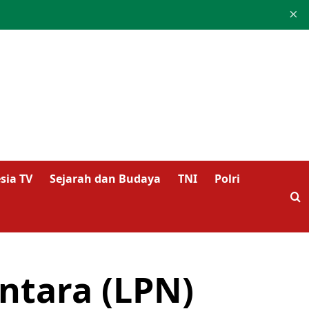
×
sia TV
Sejarah dan Budaya
TNI
Polri
tara (LPN)