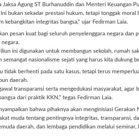
da Jaksa Agung ST Burhanuddin dan Menteri Keuangan Pu
Ini bukan sekadar prestasi hukum, tetapi tonggak moral 
bangkitan integritas bangsa,” ujar Fedirman Laia.
an pesan kuat bagi seluruh penyelenggara negara dan p
 negara.
riliun ini digunakan untuk membangun sekolah, rumah saki
ah semangat nasionalisme sejati yang harus kita dukung 
tidak berhenti pada satu kasus, tetapi terus memperl
pun daerah.
gawal transparansi serta mengedukasi masyarakat, agar
bangsa dari praktik KKN,” tegas Fedirman Laia.
ampaikan bahwa pihaknya akan menginisiasi Gerakan N
t muda tentang pentingnya integritas, transparansi, da
uda daerah, dan lembaga pendidikan melalui seminar, lomb