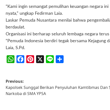
“Kami ingin semangat pemulihan keuangan negara ini 
nyata,” ungkap Fedirman Laia.
Laskar Pemuda Nusantara menilai bahwa pengembalian 
berdaulat.
Organisasi ini berharap seluruh lembaga negara ter
“Pemuda Indonesia berdiri tegak bersama Kejagung da
Laia, S.Pd.
WhatsApp
Facebook
Pinterest
X
Line
Share
Post
Previous:
Kapolsek Sunggal Berikan Penyuluhan Kamtibmas Dan So
navigation
Narkoba di SMA YPSA