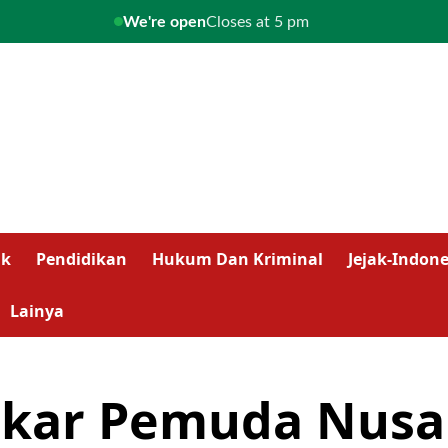
We're open
Closes at 5 pm
ik
Pendidikan
Hukum Dan Kriminal
Jejak-Indone
Lainya
kar Pemuda Nusan