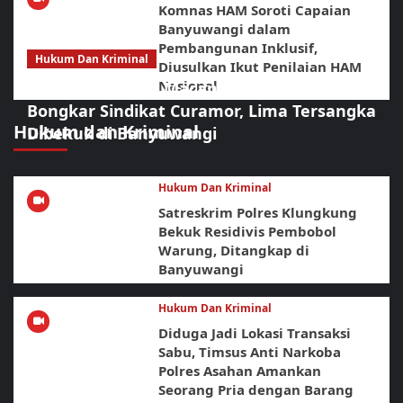
Komnas HAM Soroti Capaian
Banyuwangi dalam
Pembangunan Inklusif,
Hukum Dan Kriminal
Diusulkan Ikut Penilaian HAM
Nasional
Sikat Habis! URC Macan Blambangan
Bongkar Sindikat Curamor, Lima Tersangka
Hukum dan Kriminal
Dibekuk di Banyuwangi
Hukum Dan Kriminal
Satreskrim Polres Klungkung
Bekuk Residivis Pembobol
Warung, Ditangkap di
Banyuwangi
Hukum Dan Kriminal
Diduga Jadi Lokasi Transaksi
Sabu, Timsus Anti Narkoba
Polres Asahan Amankan
Seorang Pria dengan Barang