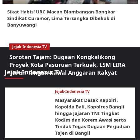
Sikat Habis! URC Macan Blambangan Bongkar
Sindikat Curamor, Lima Tersangka Dibekuk di
Banyuwangi
Jejak-Indonesia TV
Sorotan Tajam: Dugaan Kongkalikong
Proyek Kota Pasuruan Terkuak, LSM LIRA
Jejak-Indonesia TV
Turun Tangan Kawal Anggaran Rakyat
Jejak-Indonesia TV
Masyarakat Desak Kapolri,
Kapolda Bali, Kapolres Bangli
hingga Jajaran TNI Tingkat
Kodim dan Korem Awasi serta
Tindak Tegas Dugaan Perjudian
Tajen di Bangli