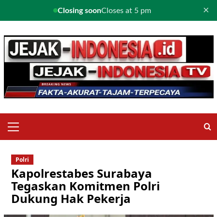
×
Closing soon
Closes at 5 pm
Skip
to
content
Primary
Menu
Polri
Kapolrestabes Surabaya
Tegaskan Komitmen Polri
Dukung Hak Pekerja