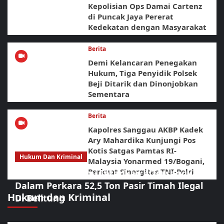
Kepolisian Ops Damai Cartenz
di Puncak Jaya Pererat
Kedekatan dengan Masyarakat
Berita
Demi Kelancaran Penegakan
Hukum, Tiga Penyidik Polsek
Beji Ditarik dan Dinonjobkan
Sementara
Berita
Kapolres Sanggau AKBP Kadek
Ary Mahardika Kunjungi Pos
Kotis Satgas Pamtas RI-
Hukum Dan Kriminal
Malaysia Yonarmed 19/Bogani,
Perkuat Sinergitas TNI-Polri
Polda Babel Resmi Tetapkan 4 Tersangka
Dalam Perkara 52,5 Ton Pasir Timah Ilegal
Hukum dan Kriminal
Di Belitung