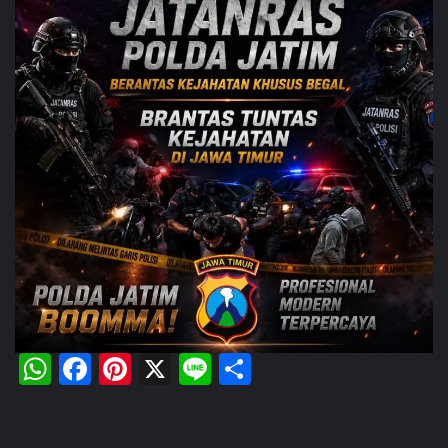
WhatsApp
Facebook
Pinterest
X
Line
Share