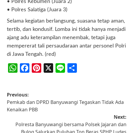
• Polres Kebumen (Juara 2)
• Polres Salatiga (Juara 3)
Selama kegiatan berlangsung, suasana tetap aman,
tertib, dan kondusif. Lomba ini tidak hanya menjadi
ajang adu keterampilan menembak, tetapi juga
mempererat tali persaudaraan antar personel Polri
di Jawa Tengah. (red)
WhatsApp
Facebook
Pinterest
X
Line
Share
Post
Previous:
Pemkab dan DPRD Banyuwangi Tegaskan Tidak Ada
navigation
Kenaikan PBB
Next:
Polresta Banyuwangi bersama Polsek Jajaran dan
Bulog Salurkan Puluhan Ton Beras SPHP Ludes