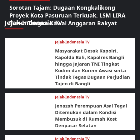
Sorotan Tajam: Dugaan Kongkalikong
Proyek Kota Pasuruan Terkuak, LSM LIRA
Jejak-Indonesia TV
Turun Tangan Kawal Anggaran Rakyat
Jejak-Indonesia TV
Masyarakat Desak Kapolri,
Kapolda Bali, Kapolres Bangli
hingga Jajaran TNI Tingkat
Kodim dan Korem Awasi serta
Tindak Tegas Dugaan Perjudian
Tajen di Bangli
Jejak-Indonesia TV
Jenazah Perempuan Asal Tegal
Ditemukan dalam Kondisi
Membusuk di Rumah Kost
Denpasar Selatan
Jejak-Indonesia TV