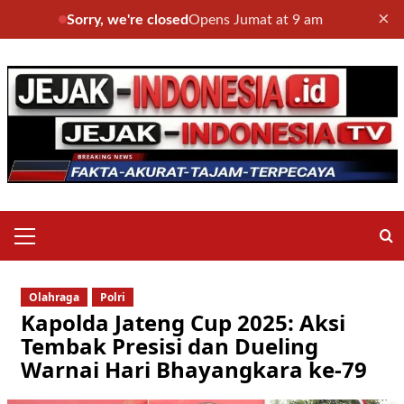
×
Sorry, we're closed
Opens Jumat at 9 am
Skip
to
content
Primary
Menu
Olahraga
Polri
Kapolda Jateng Cup 2025: Aksi
Tembak Presisi dan Dueling
Warnai Hari Bhayangkara ke-79