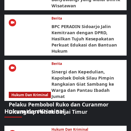
Wisatawan
Berita
BPC PERADIN Sidoarjo Jalin
Kemitraan dengan DPRD,
Hasilkan Tujuh Kesepakatan
Perkuat Edukasi dan Bantuan
Hukum
Berita
Sinergi dan Kepedulian,
Kapolsek Dolok Silau Pimpin
Rangkaian Giat Sambang ke
Warga dan Pantau Ibadah
Hukum Dan Kriminal
Jumat
Pelaku Pembobol Ruko dan Curanmor
Hukum dan Kriminal
Ditangkap Polsek Binjai Timur
Hukum Dan Kriminal