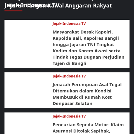
Jejak-Indonesia TV
Turun Tangan Kawal Anggaran Rakyat
Jejak-Indonesia TV
Masyarakat Desak Kapolri,
Kapolda Bali, Kapolres Bangli
hingga Jajaran TNI Tingkat
Kodim dan Korem Awasi serta
Tindak Tegas Dugaan Perjudian
Tajen di Bangli
Jejak-Indonesia TV
Jenazah Perempuan Asal Tegal
Ditemukan dalam Kondisi
Membusuk di Rumah Kost
Denpasar Selatan
Jejak-Indonesia TV
Pencurian Sepeda Motor: Klaim
Asuransi Ditolak Sepihak,