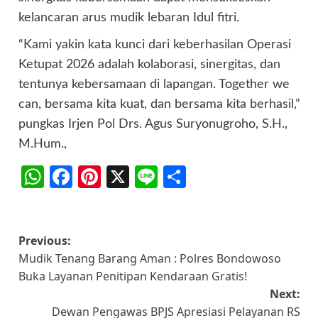
kelancaran arus mudik lebaran Idul fitri.
“Kami yakin kata kunci dari keberhasilan Operasi
Ketupat 2026 adalah kolaborasi, sinergitas, dan
tentunya kebersamaan di lapangan. Together we
can, bersama kita kuat, dan bersama kita berhasil,”
pungkas Irjen Pol Drs. Agus Suryonugroho, S.H.,
M.Hum.,
WhatsApp
Facebook
Pinterest
X
Line
Share
Post
Previous:
Mudik Tenang Barang Aman : Polres Bondowoso
navigation
Buka Layanan Penitipan Kendaraan Gratis!
Next:
Dewan Pengawas BPJS Apresiasi Pelayanan RS