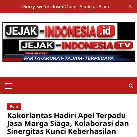
×
Sorry, we're closed
Opens Senin at 9 am
Skip
to
content
Primary
Menu
Polri
Kakorlantas Hadiri Apel Terpadu
Jasa Marga Siaga, Kolaborasi dan
Sinergitas Kunci Keberhasilan