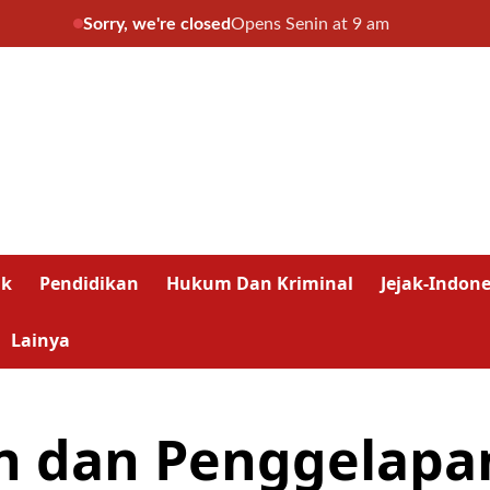
Sorry, we're closed
Opens Senin at 9 am
ik
Pendidikan
Hukum Dan Kriminal
Jejak-Indone
Lainya
 dan Penggelapan