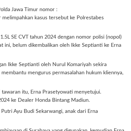
Polda Jawa Timur nomor :
melimpahkan kasus tersebut ke Polrestabes
1.5L SE CVT tahun 2024 dengan nomor polisi (nopol)
 ini, belum dikembalikan oleh Ikke Septianti ke Erna
an Ikke Septianti oleh Nurul Komariyah sekira
isa membantu mengurus permasalahan hukum kliennya,
i tawaran itu, Erna Prasetyowati menyetujui.
2024 ke Dealer Honda Bintang Madiun.
Putri Ayu Budi Sekarwangi, anak dari Erna
pembiayaan di Surabaya yang digunakan, kemudian Erna