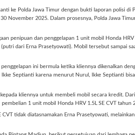
nti ke Polda Jawa Timur dengan bukti laporan polisi di 
30 November 2025. Dalam prosesnya, Polda Jawa Timur 
ugaan penipuan dan penggelapan 1 unit mobil Honda HRV 
utri dari Erna Prasetyowati). Mobil tersebut sampai saat
enggelapan ini bermula ketika kliennya dikenalkan deng
Ikke Septianti karena menurut Nurul, Ikke Septianti b
 kepada kliennya untuk membeli mobil secara kredit. Dar
 pembelian 1 unit mobil Honda HRV 1.5L SE CVT tahun 
CVT tidak diatasnamakan Erna Prasetyowati, melainkan 
onda Bintang Madiun, berikut persetujuan dari lembaga 