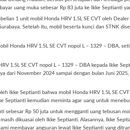
ayar uang muka sebesar Rp 83 juta ke Ikke Septianti yan
mbelian 1 unit mobil Honda HRV 1.5L SE CVT oleh Deale
urabaya. Setelah itu, mobil beserta kunci dan STNK dise
mobil Honda HRV 1.5L SE CVT nopol L – 1329 – DBA, set
RV 1.5L SE CVT nopol L – 1329 – DBA kepada Ikke Septi
a dari November 2024 sampai dengan bulan Juni 2025, an
i oleh Ikke Septianti bahwa mobil Honda HRV 1.5L SE CVT
Ikke Septianti kemudian meminta agar uang untuk menebus
nti sebesar Rp 50 juta untuk mengganti uang tebusan mob
t masih dikuasai oleh Ikke Septianti. Alasannya, Ikke Sep
 kami membayar angsuran lewat Ikke Septianti yang ditra