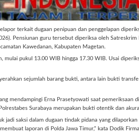
elapor terkait dugaan penipuan dan penggelapan diperiks
26). Pensiunan guru tersebut diperiksa oleh Satreskrim
 Kecamatan Kawedanan, Kabupaten Magetan.
m, mulai pukul 13.00 WIB hingga 17.30 WIB. Usai diperik
hkan sejumlah barang bukti, antara lain bukti transfer, 
ng mendampingi Erna Prasetyowati saat pemeriksaan di 
Polrestabes Surabaya merupakan bukti otentik dan akurat
 jadi saksi dalam dugaan tindak pidana yang dilaporkan o
embuat laporan di Polda Jawa Timur,” kata Dodik Firman