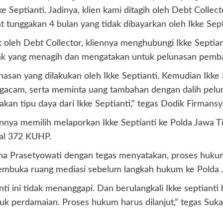
ke Septianti. Jadinya, klien kami ditagih oleh Debt Colle
t tunggakan 4 bulan yang tidak dibayarkan oleh Ikke Sept
ak oleh Debt Collector, kliennya menghubungi Ikke Septi
k yang menagih dan mengatakan untuk pelunasan pembay
unasan yang dilakukan oleh Ikke Septianti. Kemudian Ik
ngacam, serta meminta uang tambahan dengan dalih pel
kan tipu daya dari Ikke Septianti,” tegas Dodik Firmansy
iennya memilih melaporkan Ikke Septianti ke Polda Jawa
al 372 KUHP.
na Prasetyowati dengan tegas menyatakan, proses hukum 
embuka ruang mediasi sebelum langkah hukum ke Polda J
nti ini tidak menanggapi. Dan berulangkali Ikke septianti
gi untuk perdamaian. Proses hukum harus dilanjut,” tegas S