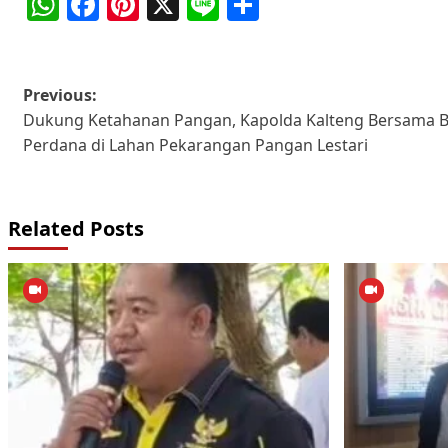
WhatsApp
Facebook
Pinterest
X
Line
Share
Post
Previous:
Dukung Ketahanan Pangan, Kapolda Kalteng Bersama 
navigation
Perdana di Lahan Pekarangan Pangan Lestari
Related Posts