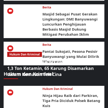
Berita
Masjid Sebagai Pusat Gerakan
Lingkungan: DMI Banyuwangi
Luncurkan Penghijauan
Berbasis Masjid Dukung
Mitigasi Perubahan Iklim
Berita
Pantai Sukojati, Pesona Pesisir
Hukum Dan Kriminal
Banyuwangi yang Mulai Dilirik
Wisatawan
Operasi Gabungan di Laut Bintan Bongkar
1,3 Ton Ketamin, 65 Karung Disamarkan
Hukum dan Kriminal
dalam Kemasan Teh Cina
Hukum Dan Kriminal
Ninja Hijau Raib dari Parkiran,
Tiga Pria Diciduk Polsek Batang
Kuis