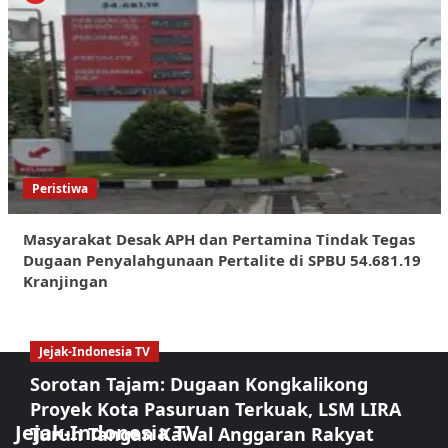
Peristiwa
Masyarakat Desak APH dan Pertamina Tindak Tegas
Dugaan Penyalahgunaan Pertalite di SPBU 54.681.19
Kranjingan
Jejak-Indonesia TV
Sorotan Tajam: Dugaan Kongkalikong
Proyek Kota Pasuruan Terkuak, LSM LIRA
Jejak-Indonesia TV
Turun Tangan Kawal Anggaran Rakyat