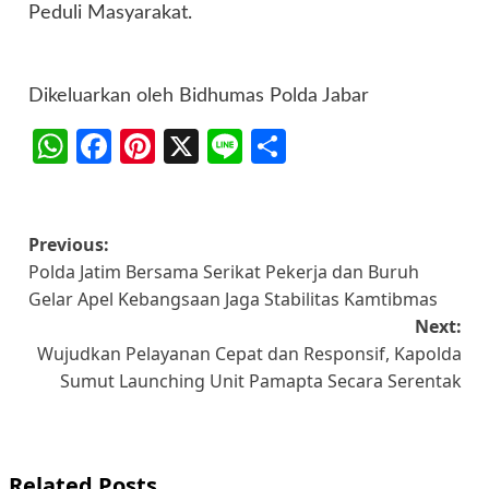
Peduli Masyarakat.
Dikeluarkan oleh Bidhumas Polda Jabar
WhatsApp
Facebook
Pinterest
X
Line
Share
Post
Previous:
Polda Jatim Bersama Serikat Pekerja dan Buruh
navigation
Gelar Apel Kebangsaan Jaga Stabilitas Kamtibmas
Next:
Wujudkan Pelayanan Cepat dan Responsif, Kapolda
Sumut Launching Unit Pamapta Secara Serentak
Related Posts