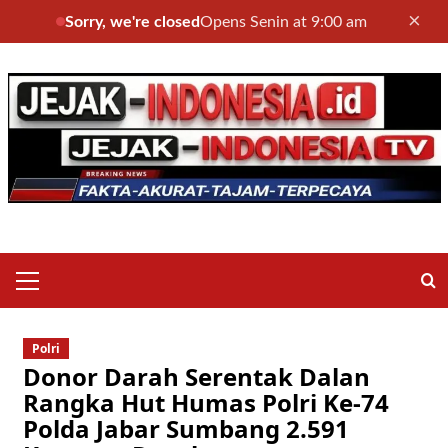
×
Sorry, we're closed
Opens Senin at 9:00 am
Skip
to
content
Primary
Menu
Polri
Donor Darah Serentak Dalan
Rangka Hut Humas Polri Ke-74
Polda Jabar Sumbang 2.591