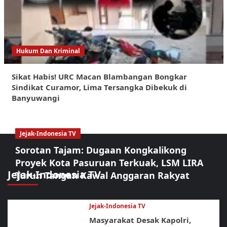
Hukum Dan Kriminal
Sikat Habis! URC Macan Blambangan Bongkar
Sindikat Curamor, Lima Tersangka Dibekuk di
Banyuwangi
Jejak-Indonesia TV
Sorotan Tajam: Dugaan Kongkalikong
Proyek Kota Pasuruan Terkuak, LSM LIRA
Jejak-Indonesia TV
Turun Tangan Kawal Anggaran Rakyat
Jejak-Indonesia TV
Masyarakat Desak Kapolri,