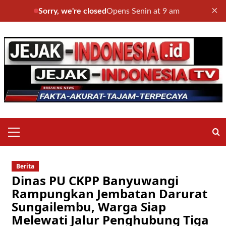
×
Sorry, we're closed
Opens Senin at 9 am
Skip
to
content
Primary
Menu
Berita
Dinas PU CKPP Banyuwangi
Rampungkan Jembatan Darurat
Sungailembu, Warga Siap
Melewati Jalur Penghubung Tiga