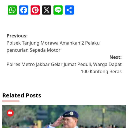
WhatsApp
Facebook
Pinterest
X
Line
Share
Post
Previous:
Polsek Tanjung Morawa Amankan 2 Pelaku
navigation
pencurian Sepeda Motor
Next:
Polres Metro Jakbar Gelar Jumat Peduli, Warga Dapat
100 Kantong Beras
Related Posts