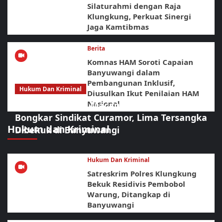
Silaturahmi dengan Raja
Klungkung, Perkuat Sinergi
Jaga Kamtibmas
Berita
Komnas HAM Soroti Capaian
Banyuwangi dalam
Pembangunan Inklusif,
Hukum Dan Kriminal
Diusulkan Ikut Penilaian HAM
Nasional
Sikat Habis! URC Macan Blambangan
Bongkar Sindikat Curamor, Lima Tersangka
Hukum dan Kriminal
Dibekuk di Banyuwangi
Hukum Dan Kriminal
Satreskrim Polres Klungkung
Bekuk Residivis Pembobol
Warung, Ditangkap di
Banyuwangi