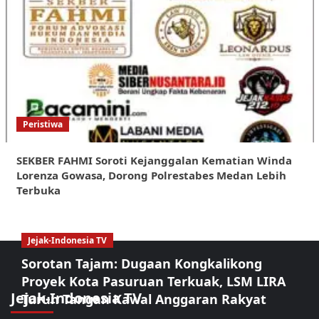
Peristiwa
SEKBER FAHMI Soroti Kejanggalan Kematian Winda
Lorenza Gowasa, Dorong Polrestabes Medan Lebih
Terbuka
Jejak-Indonesia TV
Sorotan Tajam: Dugaan Kongkalikong
Proyek Kota Pasuruan Terkuak, LSM LIRA
Jejak-Indonesia TV
Turun Tangan Kawal Anggaran Rakyat