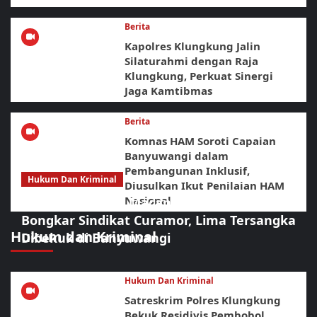
Berita
Kapolres Klungkung Jalin
Silaturahmi dengan Raja
Klungkung, Perkuat Sinergi
Jaga Kamtibmas
Berita
Komnas HAM Soroti Capaian
Banyuwangi dalam
Pembangunan Inklusif,
Hukum Dan Kriminal
Diusulkan Ikut Penilaian HAM
Nasional
Sikat Habis! URC Macan Blambangan
Bongkar Sindikat Curamor, Lima Tersangka
Hukum dan Kriminal
Dibekuk di Banyuwangi
Hukum Dan Kriminal
Satreskrim Polres Klungkung
Bekuk Residivis Pembobol