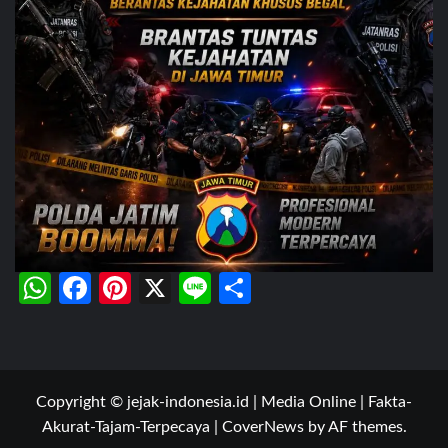
WhatsApp
Facebook
Pinterest
X
Line
Share
Copyright © jejak-indonesia.id | Media Online | Fakta-
Akurat-Tajam-Terpecaya
|
CoverNews
by AF themes.