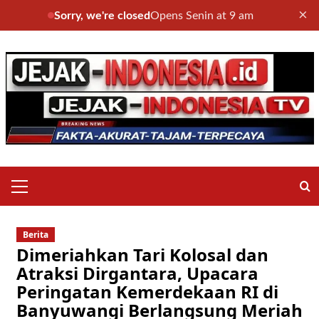
×
Sorry, we're closed
Opens Senin at 9 am
Skip
to
content
Primary
Menu
Berita
Dimeriahkan Tari Kolosal dan
Atraksi Dirgantara, Upacara
Peringatan Kemerdekaan RI di
Banyuwangi Berlangsung Meriah