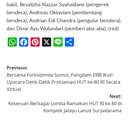
baki), Revalizha Nazzar Syahzidane (pengerek
bendera), Andreas Oktaviani (pembentang
bendera), Andrian Edi Chandra (pengulur bendera),
dan Dinar Ayu Wulandari (pemberi aba-aba). (red)
WhatsApp
Facebook
Pinterest
X
Line
Share
Post
Previous:
Bersama Forkopimda Sumut, Pangdam I/BB Ikuti
navigation
Upacara Detik-Detik Proklamasi HUT ke-80 RI Secara
Virtual
Next:
Keseruan Berbagai Lomba Ramaikan HUT RI ke 80 di
Komplek Jatayu Lanud Suryadarama