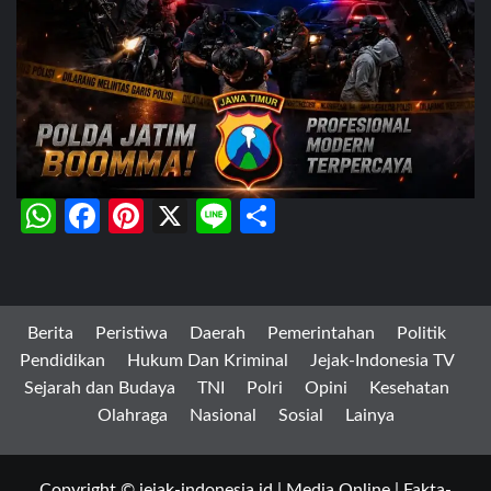
WhatsApp
Facebook
Pinterest
X
Line
Share
Berita
Peristiwa
Daerah
Pemerintahan
Politik
Pendidikan
Hukum Dan Kriminal
Jejak-Indonesia TV
Sejarah dan Budaya
TNI
Polri
Opini
Kesehatan
Olahraga
Nasional
Sosial
Lainya
Copyright © jejak-indonesia.id | Media Online | Fakta-