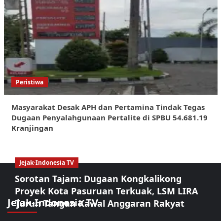
Peristiwa
Masyarakat Desak APH dan Pertamina Tindak Tegas
Dugaan Penyalahgunaan Pertalite di SPBU 54.681.19
Kranjingan
Jejak-Indonesia TV
Sorotan Tajam: Dugaan Kongkalikong
Proyek Kota Pasuruan Terkuak, LSM LIRA
Jejak-Indonesia TV
Turun Tangan Kawal Anggaran Rakyat