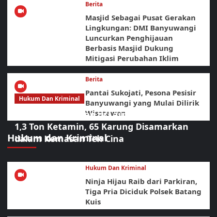
Berita
Masjid Sebagai Pusat Gerakan
Lingkungan: DMI Banyuwangi
Luncurkan Penghijauan
Berbasis Masjid Dukung
Mitigasi Perubahan Iklim
Berita
Pantai Sukojati, Pesona Pesisir
Hukum Dan Kriminal
Banyuwangi yang Mulai Dilirik
Wisatawan
Operasi Gabungan di Laut Bintan Bongkar
1,3 Ton Ketamin, 65 Karung Disamarkan
Hukum dan Kriminal
dalam Kemasan Teh Cina
Hukum Dan Kriminal
Ninja Hijau Raib dari Parkiran,
Tiga Pria Diciduk Polsek Batang
Kuis