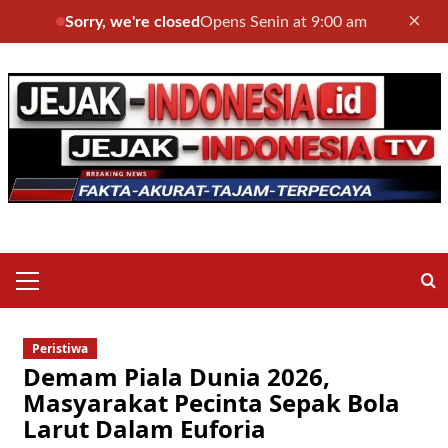
×
Sorry, we're closed
Opens Senin at 9:00 am
Skip
to
content
Primary
Menu
Peristiwa
Demam Piala Dunia 2026,
Masyarakat Pecinta Sepak Bola
Larut Dalam Euforia