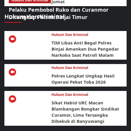
Hukum Dan Kriminal
Jumat
Pelaku Pembobol Ruko dan Curanmor
Hukum dan Kriminal
Ditangkap Polsek Binjai Timur
Hukum Dan Kriminal
TIM Libas Anti Begal Polres
Binjai Amankan Dua Pengedar
Narkoba Saat Patroli Malam
Hukum Dan Kriminal
Polres Langkat Ungkap Hasil
Operasi Pekat Toba 2026
Hukum Dan Kriminal
Sikat Habis! URC Macan
Blambangan Bongkar Sindikat
Curamor, Lima Tersangka
Dibekuk di Banyuwangi