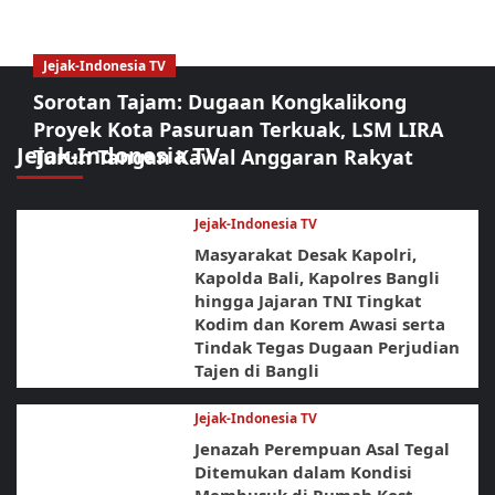
Jejak-Indonesia TV
Sorotan Tajam: Dugaan Kongkalikong
Proyek Kota Pasuruan Terkuak, LSM LIRA
Jejak-Indonesia TV
Turun Tangan Kawal Anggaran Rakyat
Jejak-Indonesia TV
Masyarakat Desak Kapolri,
Kapolda Bali, Kapolres Bangli
hingga Jajaran TNI Tingkat
Kodim dan Korem Awasi serta
Tindak Tegas Dugaan Perjudian
Tajen di Bangli
Jejak-Indonesia TV
Jenazah Perempuan Asal Tegal
Ditemukan dalam Kondisi
Membusuk di Rumah Kost