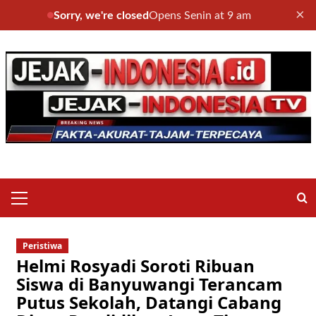
×
Sorry, we're closed
Opens Senin at 9 am
Skip
to
content
Primary
Menu
Peristiwa
Helmi Rosyadi Soroti Ribuan
Siswa di Banyuwangi Terancam
Putus Sekolah, Datangi Cabang