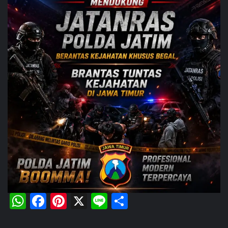
WhatsApp
Facebook
Pinterest
X
Line
Share