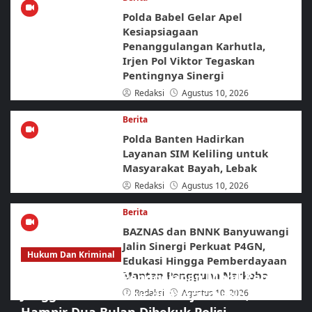
Polda Babel Gelar Apel
Kesiapsiagaan
Penanggulangan Karhutla,
Irjen Pol Viktor Tegaskan
Pentingnya Sinergi
Redaksi
Agustus 10, 2026
Berita
Polda Banten Hadirkan
Layanan SIM Keliling untuk
Masyarakat Bayah, Lebak
Redaksi
Agustus 10, 2026
Berita
BAZNAS dan BNNK Banyuwangi
Jalin Sinergi Perkuat P4GN,
Hukum Dan Kriminal
Edukasi Hingga Pemberdayaan
Mantan Pengguna Narkoba
Pelarian Pelaku Penggelapan Mobil Rental
Jenggawah Berakhir di Banjarmasin, Buron
Redaksi
Agustus 10, 2026