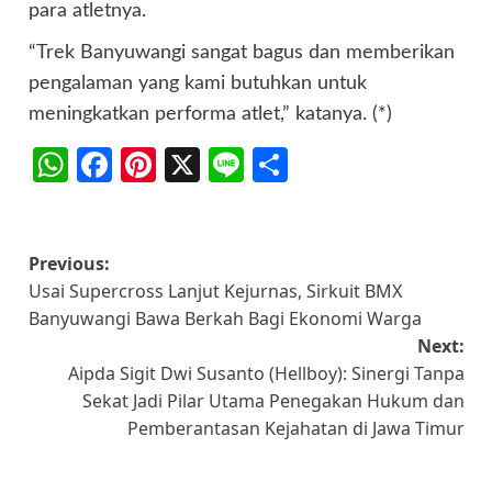
para atletnya.
“Trek Banyuwangi sangat bagus dan memberikan
pengalaman yang kami butuhkan untuk
meningkatkan performa atlet,” katanya. (*)
WhatsApp
Facebook
Pinterest
X
Line
Share
Post
Previous:
Usai Supercross Lanjut Kejurnas, Sirkuit BMX
navigation
Banyuwangi Bawa Berkah Bagi Ekonomi Warga
Next:
Aipda Sigit Dwi Susanto (Hellboy): Sinergi Tanpa
Sekat Jadi Pilar Utama Penegakan Hukum dan
Pemberantasan Kejahatan di Jawa Timur