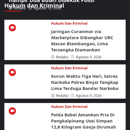
Hampir Dua Bulan Dibekuk Polisi
Hukum dan Kriminal
Redaksi
Agustus 10, 2026
Hukum Dan Kriminal
Jaringan Curanmor via
Marketplace Dibongkar URC
Macan Blambangan, Lima
Tersangka Diamankan
Redaksi
Agustus 9, 2026
Hukum Dan Kriminal
Kurun Waktu Tiga Hari, Satres
Narkoba Polres Binjai Tangkap
Lima Terduga Bandar Narkoba
Redaksi
Agustus 9, 2026
Hukum Dan Kriminal
Polda Babel Amankan Pria Di
Pangkalpinang Usai Simpan
12,8 Kilogram Ganja Dirumah