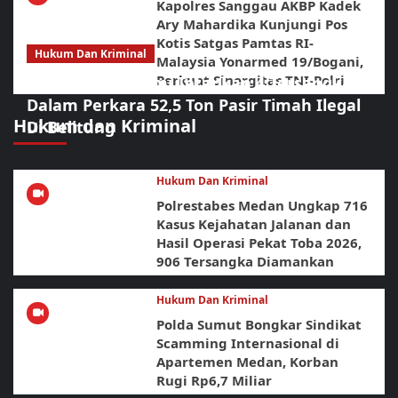
Kapolres Sanggau AKBP Kadek
Ary Mahardika Kunjungi Pos
Kotis Satgas Pamtas RI-
Hukum Dan Kriminal
Malaysia Yonarmed 19/Bogani,
Perkuat Sinergitas TNI-Polri
Polda Babel Resmi Tetapkan 4 Tersangka
Dalam Perkara 52,5 Ton Pasir Timah Ilegal
Hukum dan Kriminal
Di Belitung
Hukum Dan Kriminal
Polrestabes Medan Ungkap 716
Kasus Kejahatan Jalanan dan
Hasil Operasi Pekat Toba 2026,
906 Tersangka Diamankan
Hukum Dan Kriminal
Polda Sumut Bongkar Sindikat
Scamming Internasional di
Apartemen Medan, Korban
Rugi Rp6,7 Miliar