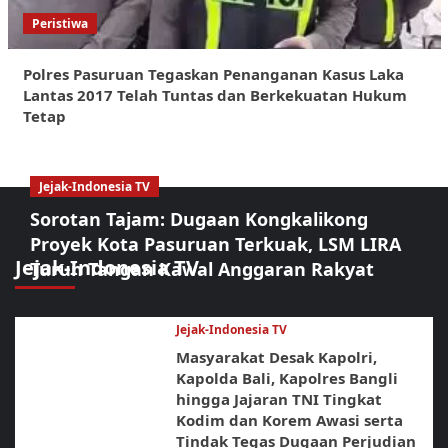
Peristiwa
Polres Pasuruan Tegaskan Penanganan Kasus Laka
Lantas 2017 Telah Tuntas dan Berkekuatan Hukum
Tetap
Jejak-Indonesia TV
Sorotan Tajam: Dugaan Kongkalikong
Proyek Kota Pasuruan Terkuak, LSM LIRA
Jejak-Indonesia TV
Turun Tangan Kawal Anggaran Rakyat
Jejak-Indonesia TV
Masyarakat Desak Kapolri,
Kapolda Bali, Kapolres Bangli
hingga Jajaran TNI Tingkat
Kodim dan Korem Awasi serta
Tindak Tegas Dugaan Perjudian