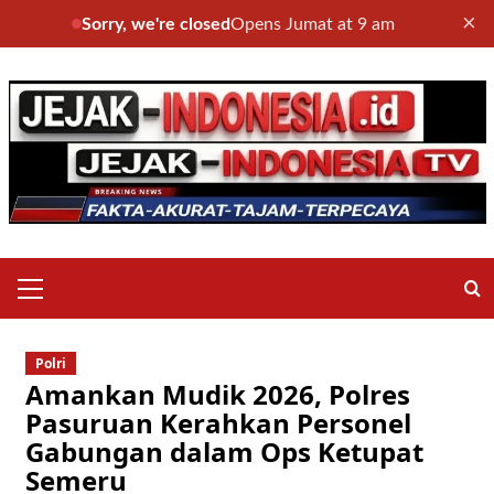
×
Sorry, we're closed
Opens Jumat at 9 am
Skip
to
content
Primary
Menu
Polri
Amankan Mudik 2026, Polres
Pasuruan Kerahkan Personel
Gabungan dalam Ops Ketupat
Semeru